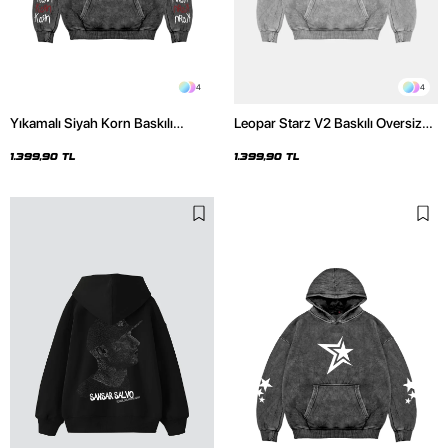
4
4
Yıkamalı Siyah Korn Baskılı
Leopar Starz V2 Baskılı Oversize
Oversize Unisex Hoodie
Unisex Premium Yıkamalı Beyaz
Hoodie
1.399,90 TL
1.399,90 TL