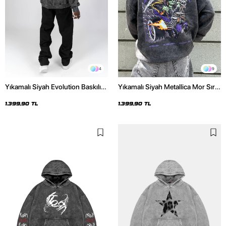
4
9
Yıkamalı Siyah Evolution Baskılı
Yıkamalı Siyah Metallica Mor Sırt
Oversize Unisex Kapüşonlu
Baskılı Oversize Kapüşonlu
Hoodie
Hoodie
1.399,90 TL
1.399,90 TL