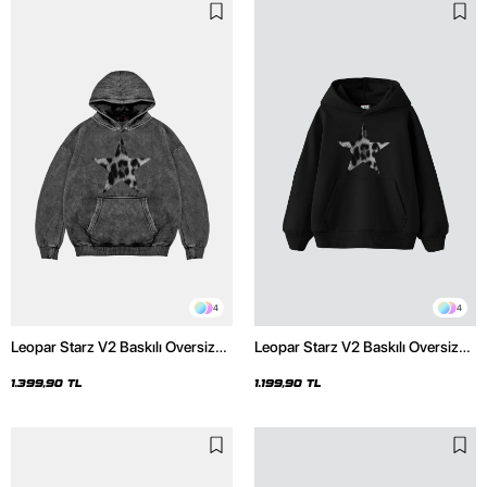
4
4
Leopar Starz V2 Baskılı Oversize
Leopar Starz V2 Baskılı Oversize
Unisex Premium Yıkamalı Siyah
Unisex Premium Siyah Hoodie
Hoodie
1.399,90 TL
1.199,90 TL