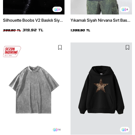
2
4
Silhouette Boobs V2 Baskılı Siyah
Yıkamalı Siyah Nirvana Sırt Baskılı
Crop Top
Unisex Oversize Hoodie
319,92 TL
399,90 TL
1.399,90 TL
14
4