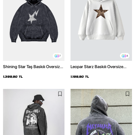
7
4
Shining Star Taş Baskılı Oversize
Leopar Starz Baskılı Oversize
Unisex Premium Yıkamalı Siyah
Unisex Premium Beyaz Hoodie
Hoodie
1.399,90 TL
1.199,90 TL