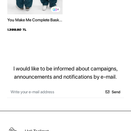
4
You Make Me Complete Baskılı
Oversize Unisex Yıkamalı
Beyaz Hoodie
1.399,90 TL
I would like to be informed about campaigns,
announcements and notifications by e-mail.
Send