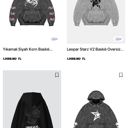
4
4
Yıkamalı Siyah Korn Baskılı
Leopar Starz V2 Baskılı Oversize
Oversize Unisex Hoodie
Unisex Premium Yıkamalı Beyaz
Hoodie
1.399,90 TL
1.399,90 TL