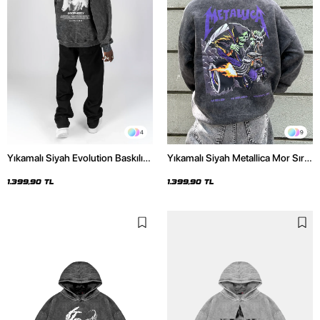
4
9
Yıkamalı Siyah Evolution Baskılı
Yıkamalı Siyah Metallica Mor Sırt
Oversize Unisex Kapüşonlu
Baskılı Oversize Kapüşonlu
Hoodie
Hoodie
1.399,90 TL
1.399,90 TL