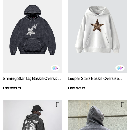
7
4
Shining Star Taş Baskılı Oversize
Leopar Starz Baskılı Oversize
Unisex Premium Yıkamalı Siyah
Unisex Premium Beyaz Hoodie
Hoodie
1.399,90 TL
1.199,90 TL