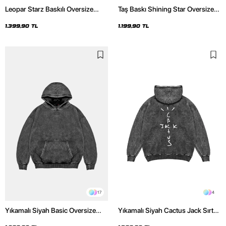
Leopar Starz Baskılı Oversize
Taş Baskı Shining Star Oversize
Unisex Premium Yıkamalı Siyah
Unisex Premium Siyah Hoodie
Hoodie
1.399,90 TL
1.199,90 TL
17
4
Yıkamalı Siyah Basic Oversize
Yıkamalı Siyah Cactus Jack Sırt
Unisex Hoodie
Baskılı Oversize Unisex Hoodie