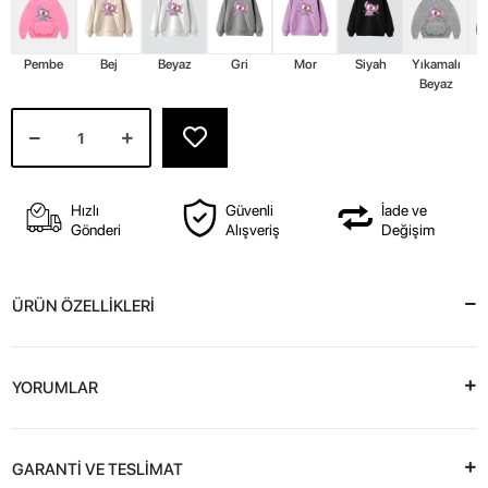
Pembe
Bej
Beyaz
Gri
Mor
Siyah
Yıkamalı
Y
Beyaz
Hızlı
Güvenli
İade ve
Gönderi
Alışveriş
Değişim
ÜRÜN ÖZELLİKLERİ
YORUMLAR
GARANTİ VE TESLİMAT