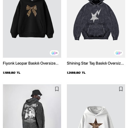
4
7
Fiyonk Leopar Baskılı Oversize
Shining Star Taş Baskılı Oversize
Unisex Premium Siyah Hoodie
Unisex Premium Yıkamalı Siyah
Hoodie
1.199,90 TL
1.399,90 TL