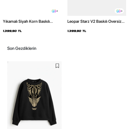
4
4
Yıkamalı Siyah Korn Baskılı
Leopar Starz V2 Baskılı Oversize
Oversize Unisex Hoodie
Unisex Premium Yıkamalı Beyaz
Hoodie
1.399,90 TL
1.399,90 TL
Son Gezdiklerin