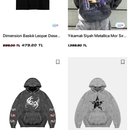
6
9
Dimension Baskılı Leopar Desenli
Yıkamalı Siyah Metallica Mor Sırt
24/1 Oversize Unisex Siyah Tshirt
Baskılı Oversize Kapüşonlu
479,20 TL
Hoodie
599,00 TL
1.399,90 TL