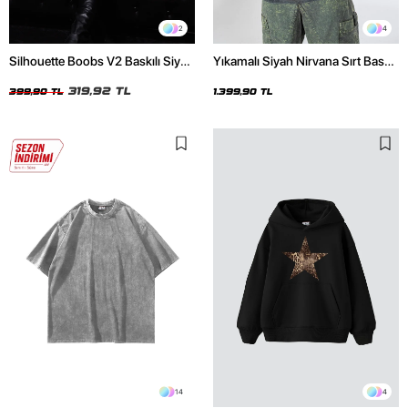
2
4
Silhouette Boobs V2 Baskılı Siyah
Yıkamalı Siyah Nirvana Sırt Baskılı
Crop Top
Unisex Oversize Hoodie
319,92 TL
399,90 TL
1.399,90 TL
14
4