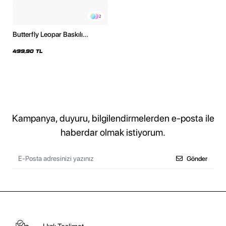
2
Butterfly Leopar Baskılı
Kapüşonsuz Relaxed Fit Kadın
Siyah Sweatshirt
499,90 TL
Kampanya, duyuru, bilgilendirmelerden e-posta ile
haberdar olmak istiyorum.
Gönder