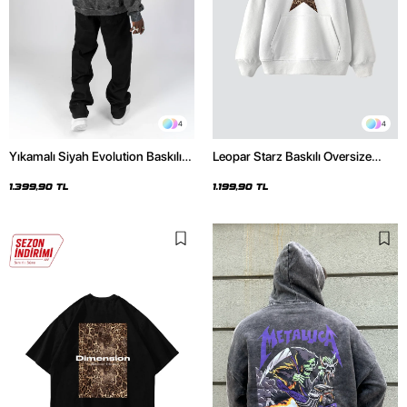
4
4
Yıkamalı Siyah Evolution Baskılı
Leopar Starz Baskılı Oversize
Oversize Unisex Kapüşonlu
Unisex Premium Beyaz Hoodie
Hoodie
1.399,90 TL
1.199,90 TL