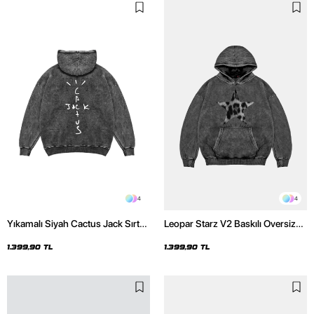
4
4
Yıkamalı Siyah Cactus Jack Sırt
Leopar Starz V2 Baskılı Oversize
Baskılı Oversize Unisex Hoodie
Unisex Premium Yıkamalı Siyah
Hoodie
1.399,90 TL
1.399,90 TL