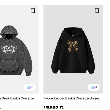
3
4
h Dusk Baskılı Oversize
Fiyonk Leopar Baskılı Oversize Unisex
e
Premium Siyah Hoodie
L
1.199,90 TL