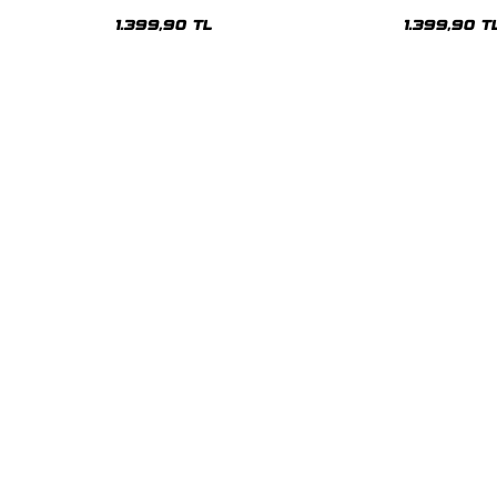
Oversize Unisex Hoodie
Oversize Uni
1.399,90 TL
1.399,90 T