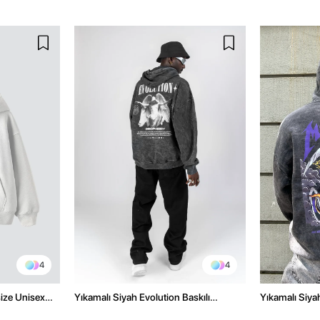
4
4
size Unisex
Yıkamalı Siyah Evolution Baskılı
Yıkamalı Siyah
Oversize Unisex Kapüşonlu Hoodie
Oversize Kap