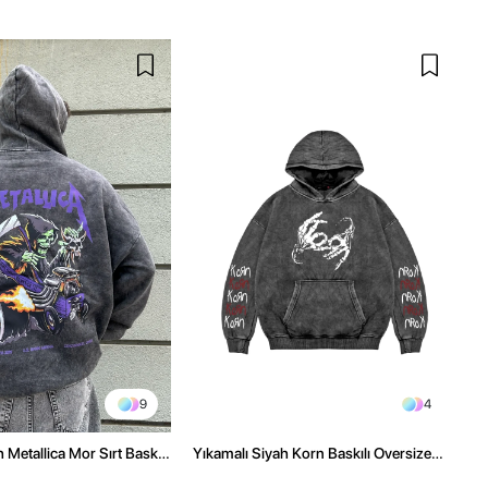
9
4
 Metallica Mor Sırt Baskılı
Yıkamalı Siyah Korn Baskılı Oversize
üşonlu Hoodie
Unisex Hoodie