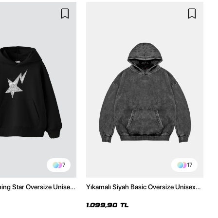
7
17
ning Star Oversize Unisex
Yıkamalı Siyah Basic Oversize Unisex
h Hoodie
Hoodie
1.099,90 TL