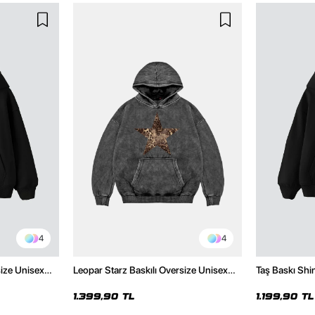
4
4
size Unisex
Leopar Starz Baskılı Oversize Unisex
Taş Baskı Shi
Premium Yıkamalı Siyah Hoodie
Premium Siya
1.399,90 TL
1.199,90 TL