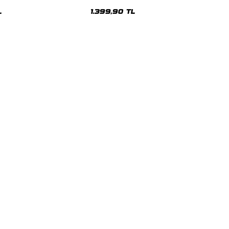
sex Hoodie
Oversize Unisex Hoodie
L
1.399,90 TL