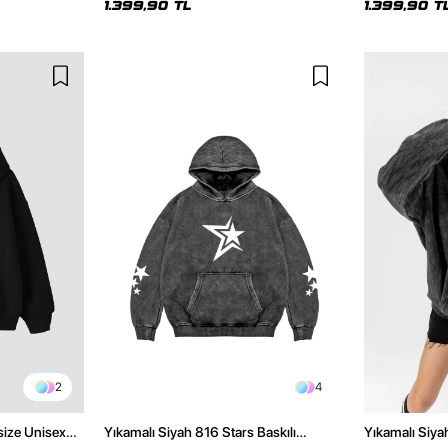
1.399,90 TL
1.399,90 T
2
4
size Unisex
Yıkamalı Siyah 816 Stars Baskılı
Yıkamalı Siya