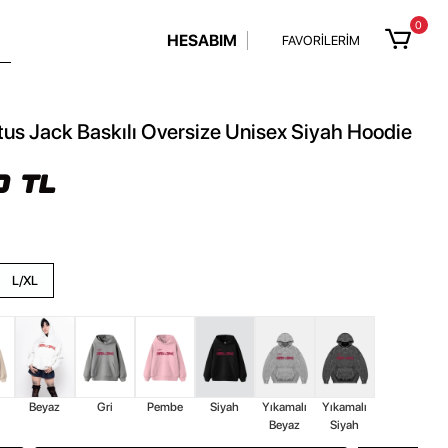
0
HESABIM
FAVORİLERİM
us Jack Baskılı Oversize Unisex Siyah Hoodie
0 TL
L/XL
Beyaz
Gri
Pembe
Siyah
Yıkamalı
Yıkamalı
Beyaz
Siyah