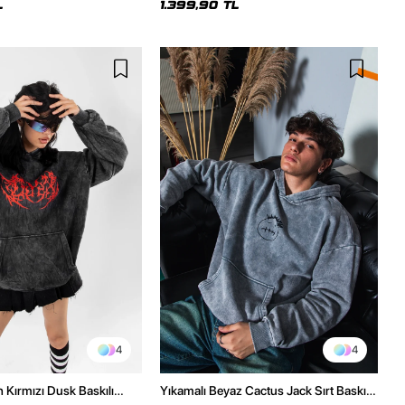
L
1.399,90 TL
4
4
h Kırmızı Dusk Baskılı
Yıkamalı Beyaz Cactus Jack Sırt Baskılı