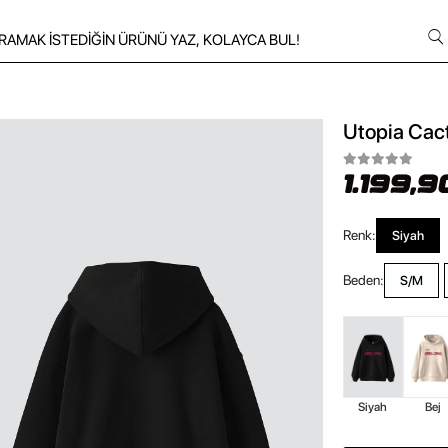
Utopia Cact
1.199,9
Renk:
Siyah
Beden:
S/M
Siyah
Bej