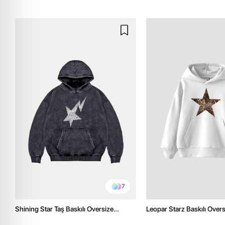
7
Shining Star Taş Baskılı Oversize
Leopar Starz Baskılı Over
Unisex Premium Yıkamalı Siyah Hoodie
Premium Beyaz Hoodie