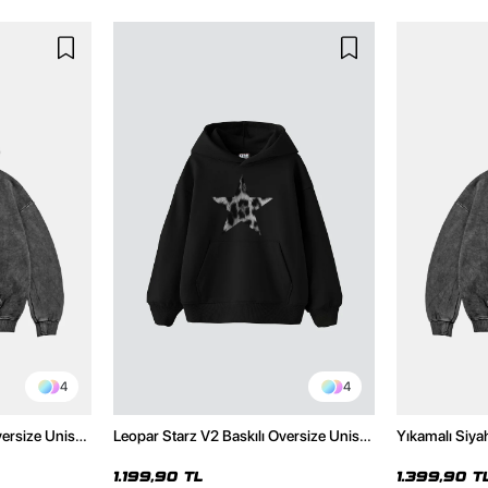
4
4
versize Unisex
Leopar Starz V2 Baskılı Oversize Unisex
Yıkamalı Siya
Hoodie
Premium Siyah Hoodie
Unisex Hoodi
1.199,90 TL
1.399,90 T