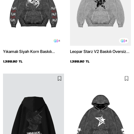
4
4
Yıkamalı Siyah Korn Baskılı
Leopar Starz V2 Baskılı Oversize
Oversize Unisex Hoodie
Unisex Premium Yıkamalı Beyaz
Hoodie
1.399,90 TL
1.399,90 TL