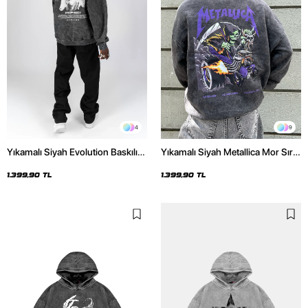
4
9
Yıkamalı Siyah Evolution Baskılı
Yıkamalı Siyah Metallica Mor Sırt
Oversize Unisex Kapüşonlu
Baskılı Oversize Kapüşonlu
Hoodie
Hoodie
1.399,90 TL
1.399,90 TL