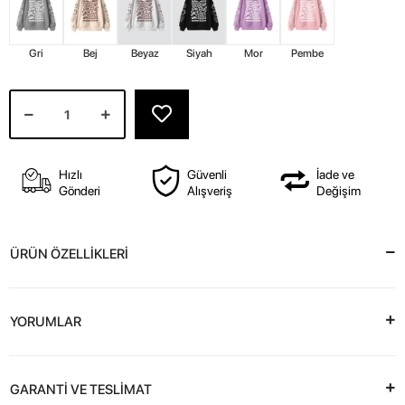
Gri
Bej
Beyaz
Siyah
Mor
Pembe
Hızlı
Güvenli
İade ve
Gönderi
Alışveriş
Değişim
ÜRÜN ÖZELLİKLERİ
YORUMLAR
GARANTİ VE TESLİMAT