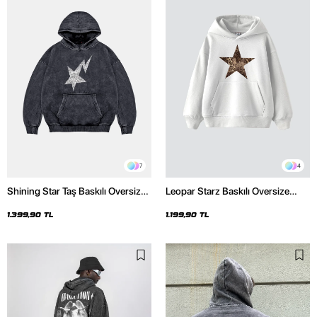
7
4
Shining Star Taş Baskılı Oversize
Leopar Starz Baskılı Oversize
Unisex Premium Yıkamalı Siyah
Unisex Premium Beyaz Hoodie
Hoodie
1.399,90 TL
1.199,90 TL