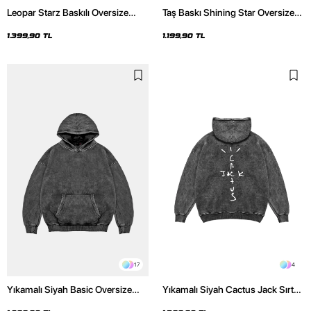
Leopar Starz Baskılı Oversize
Taş Baskı Shining Star Oversize
Unisex Premium Yıkamalı Siyah
Unisex Premium Siyah Hoodie
Hoodie
1.399,90 TL
1.199,90 TL
17
4
Yıkamalı Siyah Basic Oversize
Yıkamalı Siyah Cactus Jack Sırt
Unisex Hoodie
Baskılı Oversize Unisex Hoodie