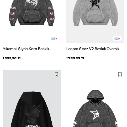
4
4
Yıkamalı Siyah Korn Baskılı
Leopar Starz V2 Baskılı Oversize
Oversize Unisex Hoodie
Unisex Premium Yıkamalı Beyaz
Hoodie
1.399,90 TL
1.399,90 TL