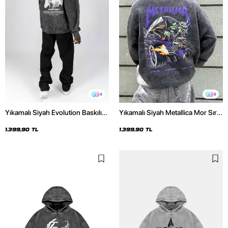
4
9
Yıkamalı Siyah Evolution Baskılı
Yıkamalı Siyah Metallica Mor Sırt
Oversize Unisex Kapüşonlu
Baskılı Oversize Kapüşonlu
Hoodie
Hoodie
1.399,90 TL
1.399,90 TL