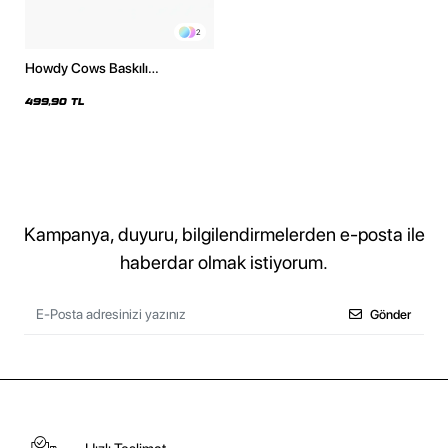
2
Howdy Cows Baskılı
Kapüşonsuz Relaxed Fit Kadın
Siyah Sweatshirt
499,90 TL
Kampanya, duyuru, bilgilendirmelerden e-posta ile
haberdar olmak istiyorum.
Gönder