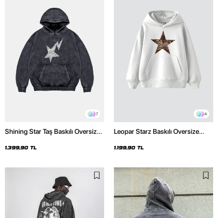
7
4
Shining Star Taş Baskılı Oversize
Leopar Starz Baskılı Oversize
Unisex Premium Yıkamalı Siyah
Unisex Premium Beyaz Hoodie
Hoodie
1.399,90 TL
1.199,90 TL