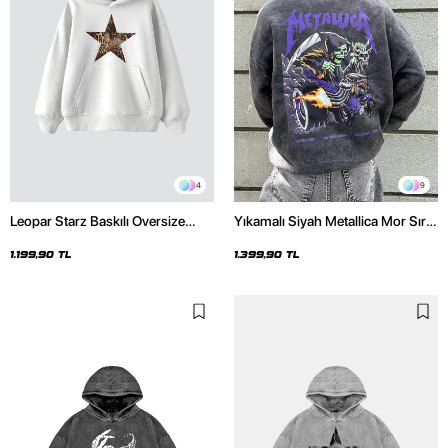
4
9
Leopar Starz Baskılı Oversize
Yıkamalı Siyah Metallica Mor Sırt
Unisex Premium Beyaz Hoodie
Baskılı Oversize Kapüşonlu
Hoodie
1.199,90 TL
1.399,90 TL