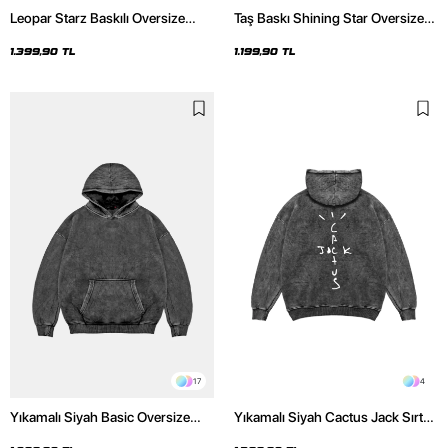
Leopar Starz Baskılı Oversize
Taş Baskı Shining Star Oversize
Unisex Premium Yıkamalı Siyah
Unisex Premium Siyah Hoodie
Hoodie
1.399,90 TL
1.199,90 TL
17
4
Yıkamalı Siyah Basic Oversize
Yıkamalı Siyah Cactus Jack Sırt
Unisex Hoodie
Baskılı Oversize Unisex Hoodie