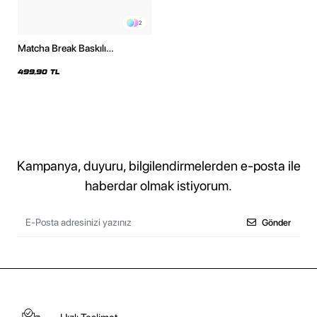
2
Matcha Break Baskılı
Kapüşonsuz Relaxed Fit Kadın
Siyah Sweatshirt
499,90 TL
Kampanya, duyuru, bilgilendirmelerden e-posta ile
haberdar olmak istiyorum.
Gönder