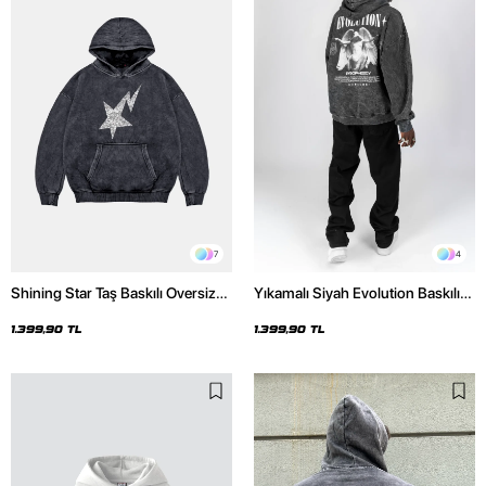
7
4
Shining Star Taş Baskılı Oversize
Yıkamalı Siyah Evolution Baskılı
Unisex Premium Yıkamalı Siyah
Oversize Unisex Kapüşonlu
Hoodie
Hoodie
1.399,90 TL
1.399,90 TL