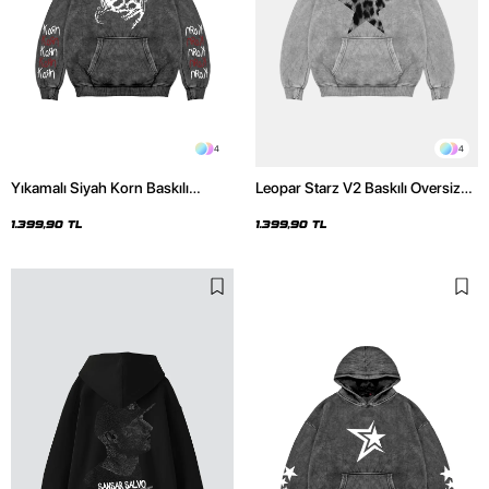
4
4
Yıkamalı Siyah Korn Baskılı
Leopar Starz V2 Baskılı Oversize
Oversize Unisex Hoodie
Unisex Premium Yıkamalı Beyaz
Hoodie
1.399,90 TL
1.399,90 TL