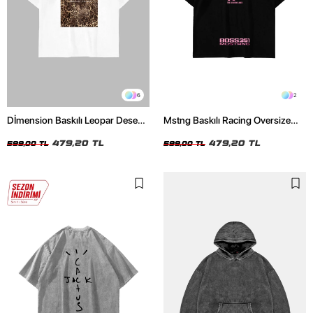
6
2
Dİmension Baskılı Leopar Desenli
Mstng Baskılı Racing Oversize
24/1 Oversize Unisex Beyaz
Unisex Siyah Tshirt
Tshirt
479,20 TL
479,20 TL
599,00 TL
599,00 TL