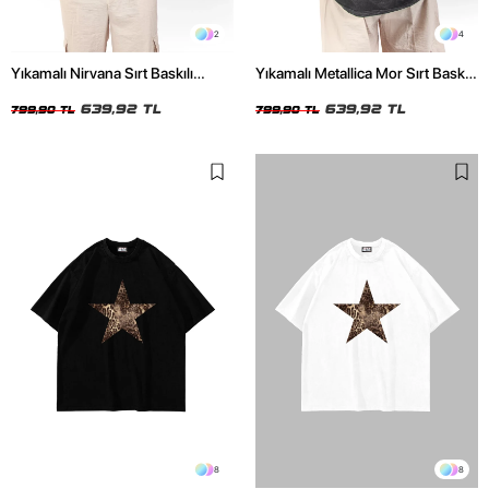
2
4
Yıkamalı Nirvana Sırt Baskılı
Yıkamalı Metallica Mor Sırt Baskılı
Unisex Oversize Tshirt
Siyah Unisex Oversize Tshirt
639,92 TL
639,92 TL
799,90 TL
799,90 TL
8
8