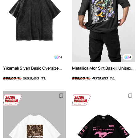
14
4
Yıkamalı Siyah Basic Oversize
Metallica Mor Sırt Baskılı Unisex
Unisex Tshirt
Oversize Siyah Tshirt
559,20 TL
479,20 TL
699,00 TL
599,00 TL