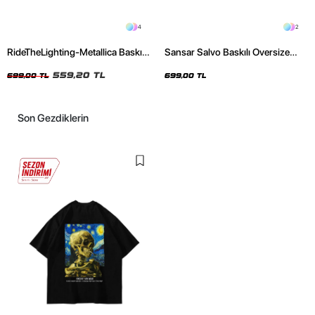
4
2
RideTheLighting-Metallica Baskılı
Sansar Salvo Baskılı Oversize
Oversize Yıkamalı Siyah Unisex
Unisex Siyah Tshirt
Tshirt
559,20 TL
699,00 TL
699,00 TL
Son Gezdiklerin