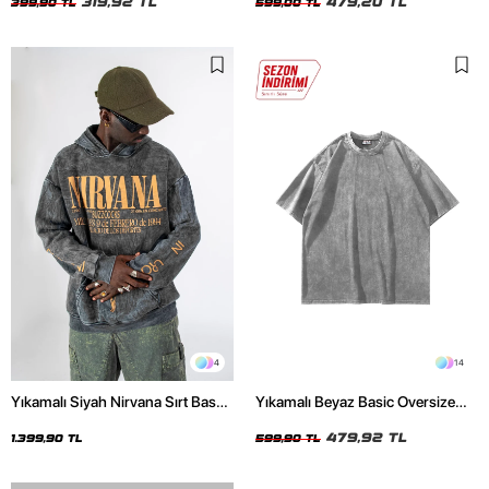
319,92 TL
479,20 TL
399,90 TL
599,00 TL
4
14
Yıkamalı Siyah Nirvana Sırt Baskılı
Yıkamalı Beyaz Basic Oversize
Unisex Oversize Hoodie
Unisex Tshirt
479,92 TL
1.399,90 TL
599,90 TL