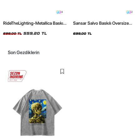
4
2
RideTheLighting-Metallica Baskılı
Sansar Salvo Baskılı Oversize
Oversize Yıkamalı Siyah Unisex
Unisex Siyah Tshirt
Tshirt
559,20 TL
699,00 TL
699,00 TL
Son Gezdiklerin