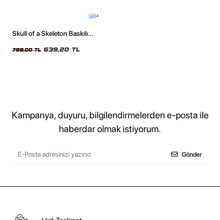
4
Skull of a Skeleton Baskılı
Oversize Unisex Yıkamalı
Beyaz Tshirt
639,20 TL
799,00 TL
Kampanya, duyuru, bilgilendirmelerden e-posta ile
haberdar olmak istiyorum.
Gönder