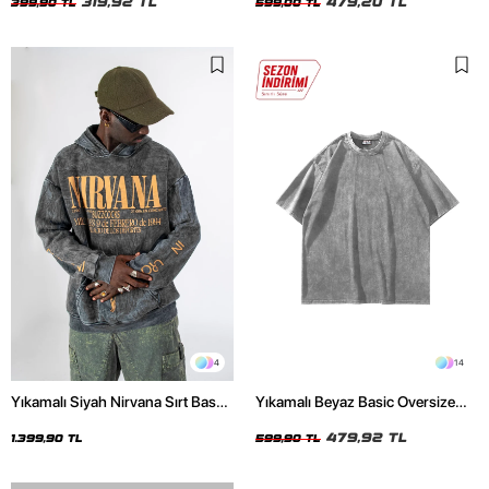
319,92 TL
479,20 TL
399,90 TL
599,00 TL
4
14
Yıkamalı Siyah Nirvana Sırt Baskılı
Yıkamalı Beyaz Basic Oversize
Unisex Oversize Hoodie
Unisex Tshirt
479,92 TL
1.399,90 TL
599,90 TL