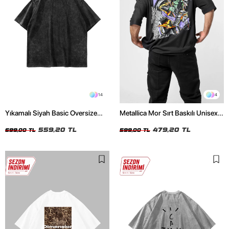
14
4
Yıkamalı Siyah Basic Oversize
Metallica Mor Sırt Baskılı Unisex
Unisex Tshirt
Oversize Siyah Tshirt
559,20 TL
479,20 TL
699,00 TL
599,00 TL