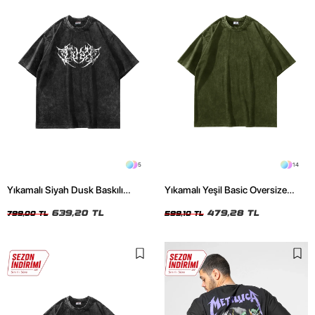
5
14
Yıkamalı Siyah Dusk Baskılı
Yıkamalı Yeşil Basic Oversize
Oversize Unisex Tshirt
Unisex Tshirt
639,20 TL
479,28 TL
799,00 TL
599,10 TL