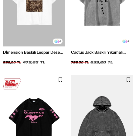
6
4
Dİmension Baskılı Leopar Desenli
Cactus Jack Baskılı Yıkamalı
24/1 Oversize Unisex Beyaz
Beyaz Unisex Oversize Tshirt
Tshirt
479,20 TL
639,20 TL
599,00 TL
799,00 TL