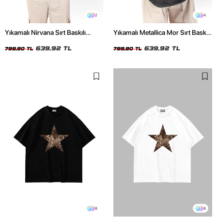
2
4
Yıkamalı Nirvana Sırt Baskılı
Yıkamalı Metallica Mor Sırt Baskılı
Unisex Oversize Tshirt
Siyah Unisex Oversize Tshirt
639,92 TL
639,92 TL
799,90 TL
799,90 TL
8
8