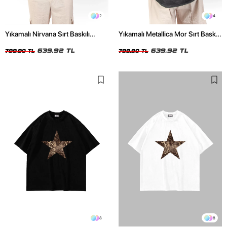
2
4
Yıkamalı Nirvana Sırt Baskılı
Yıkamalı Metallica Mor Sırt Baskılı
Unisex Oversize Tshirt
Siyah Unisex Oversize Tshirt
639,92 TL
639,92 TL
799,90 TL
799,90 TL
8
8