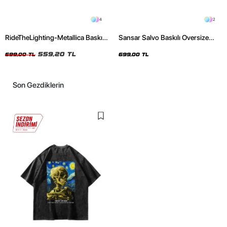
4
2
RideTheLighting-Metallica Baskılı
Sansar Salvo Baskılı Oversize
Oversize Yıkamalı Siyah Unisex
Unisex Siyah Tshirt
Tshirt
559,20 TL
699,00 TL
699,00 TL
Son Gezdiklerin