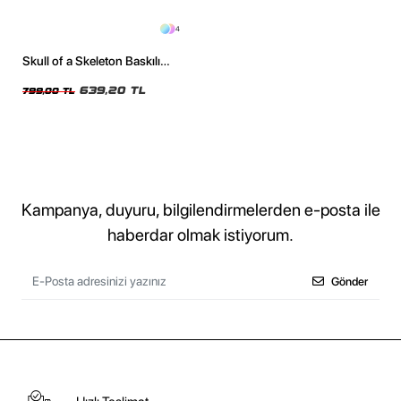
4
Skull of a Skeleton Baskılı
Oversize Unisex Yıkamalı Siyah
Tshirt
639,20 TL
799,00 TL
Kampanya, duyuru, bilgilendirmelerden e-posta ile
haberdar olmak istiyorum.
Gönder