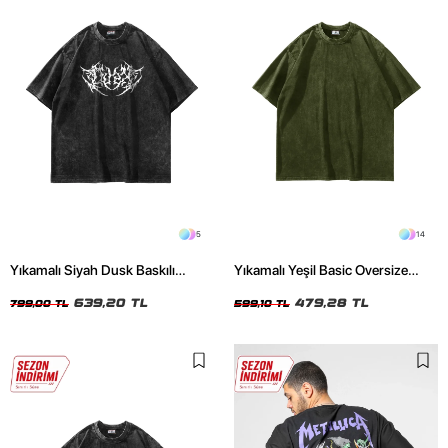
5
14
Yıkamalı Siyah Dusk Baskılı
Yıkamalı Yeşil Basic Oversize
Oversize Unisex Tshirt
Unisex Tshirt
639,20 TL
479,28 TL
799,00 TL
599,10 TL