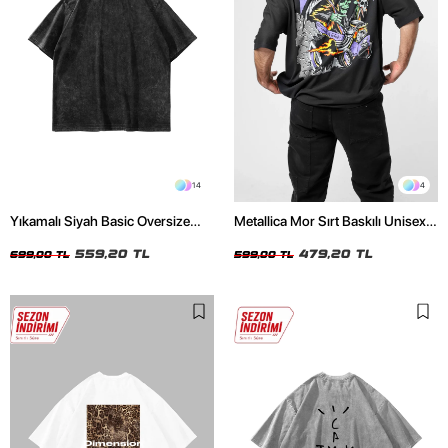
14
4
Yıkamalı Siyah Basic Oversize
Metallica Mor Sırt Baskılı Unisex
Unisex Tshirt
Oversize Siyah Tshirt
559,20 TL
479,20 TL
699,00 TL
599,00 TL