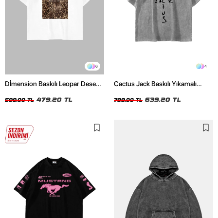
6
4
Dİmension Baskılı Leopar Desenli
Cactus Jack Baskılı Yıkamalı
24/1 Oversize Unisex Beyaz
Beyaz Unisex Oversize Tshirt
Tshirt
479,20 TL
639,20 TL
599,00 TL
799,00 TL