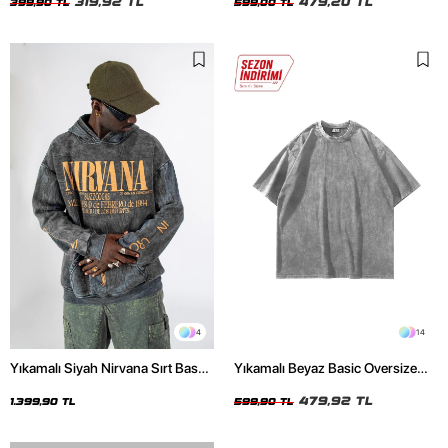
319,92 TL
479,20 TL
399,90 TL
599,00 TL
4
14
Yıkamalı Siyah Nirvana Sırt Baskılı
Yıkamalı Beyaz Basic Oversize
Unisex Oversize Hoodie
Unisex Tshirt
479,92 TL
1.399,90 TL
599,90 TL