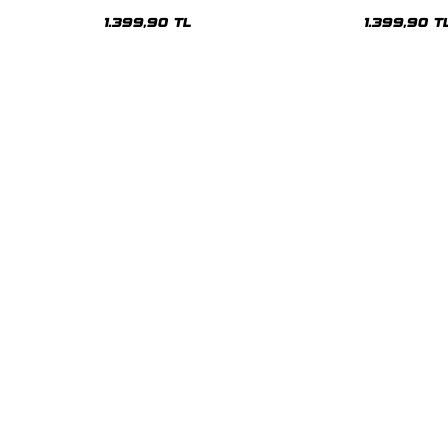
Oversize Unisex Hoodie
Oversize Uni
1.399,90 TL
1.399,90 T