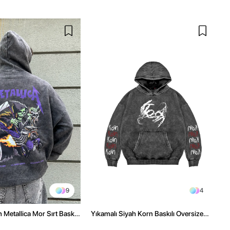
9
4
 Metallica Mor Sırt Baskılı
Yıkamalı Siyah Korn Baskılı Oversize
üşonlu Hoodie
Unisex Hoodie