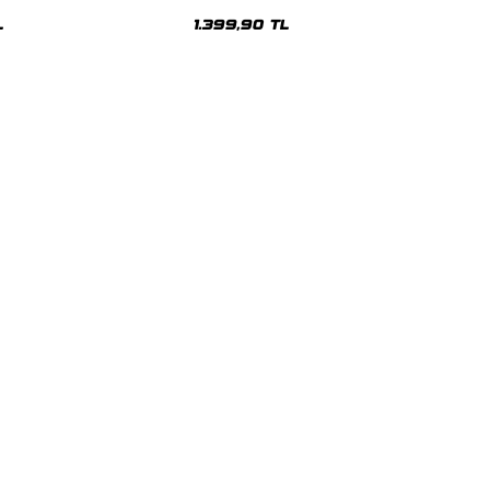
sex Hoodie
Oversize Unisex Hoodie
L
1.399,90 TL