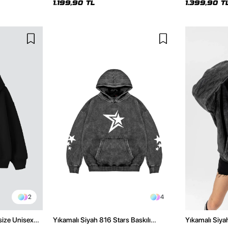
1.199,90 TL
1.399,90 T
2
4
size Unisex
Yıkamalı Siyah 816 Stars Baskılı
Yıkamalı Siya