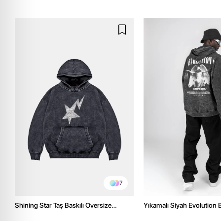
7
Shining Star Taş Baskılı Oversize
Yıkamalı Siyah Evolution B
Unisex Premium Yıkamalı Siyah Hoodie
Oversize Unisex Kapüşon