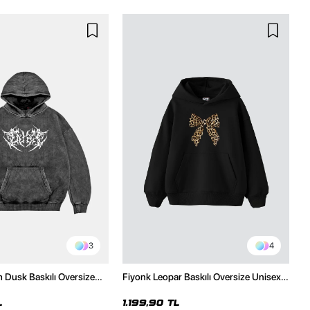
3
4
h Dusk Baskılı Oversize
Fiyonk Leopar Baskılı Oversize Unisex
e
Premium Siyah Hoodie
L
1.199,90 TL