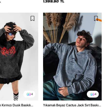
L
1.399,90 TL
4
4
h Kırmızı Dusk Baskılı
Yıkamalı Beyaz Cactus Jack Sırt Baskılı