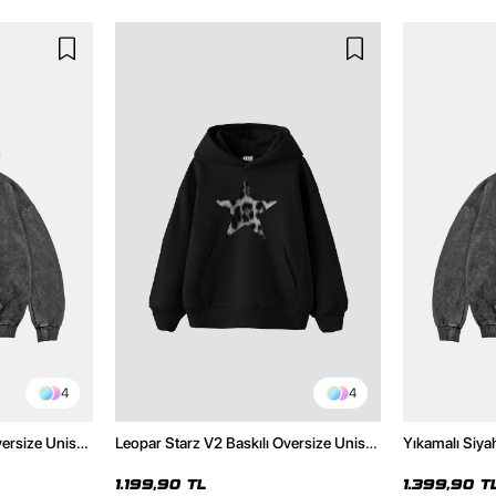
4
4
versize Unisex
Leopar Starz V2 Baskılı Oversize Unisex
Yıkamalı Siya
Hoodie
Premium Siyah Hoodie
Unisex Hoodi
1.199,90 TL
1.399,90 T