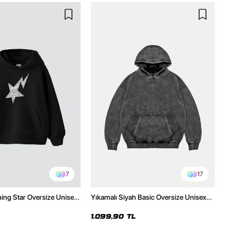
7
17
ning Star Oversize Unisex
Yıkamalı Siyah Basic Oversize Unisex
h Hoodie
Hoodie
1.099,90 TL