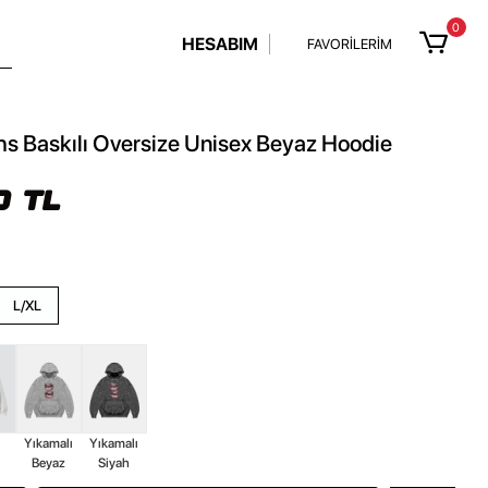
0
HESABIM
FAVORİLERİM
hs Baskılı Oversize Unisex Beyaz Hoodie
0 TL
L/XL
z
Yıkamalı
Yıkamalı
Beyaz
Siyah