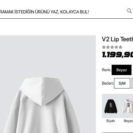
V2 Lip Teet
1.199,9
Renk:
Beyaz
Beden:
S/M
Siyah
Beya