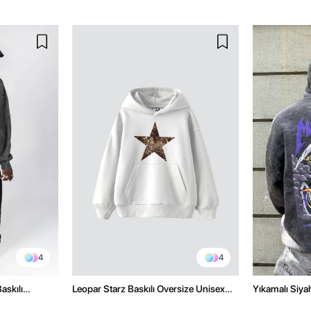
4
4
askılı
Leopar Starz Baskılı Oversize Unisex
Yıkamalı Siyah
lu Hoodie
Premium Beyaz Hoodie
Oversize Kap