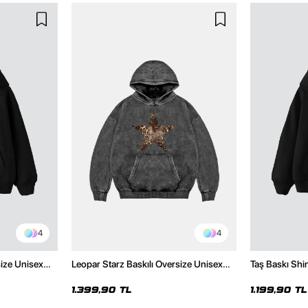
4
4
size Unisex
Leopar Starz Baskılı Oversize Unisex
Taş Baskı Shi
Premium Yıkamalı Siyah Hoodie
Premium Siya
1.399,90 TL
1.199,90 TL