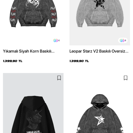
4
4
Yıkamalı Siyah Korn Baskılı
Leopar Starz V2 Baskılı Oversize
Oversize Unisex Hoodie
Unisex Premium Yıkamalı Beyaz
Hoodie
1.399,90 TL
1.399,90 TL