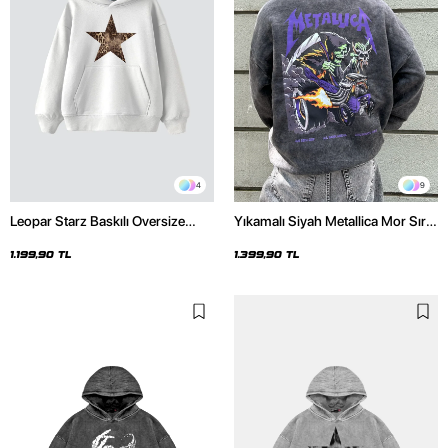
4
9
Leopar Starz Baskılı Oversize
Yıkamalı Siyah Metallica Mor Sırt
Unisex Premium Beyaz Hoodie
Baskılı Oversize Kapüşonlu
Hoodie
1.199,90 TL
1.399,90 TL