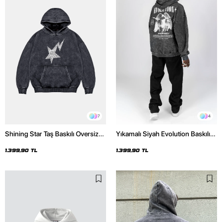
7
4
Shining Star Taş Baskılı Oversize
Yıkamalı Siyah Evolution Baskılı
Unisex Premium Yıkamalı Siyah
Oversize Unisex Kapüşonlu
Hoodie
Hoodie
1.399,90 TL
1.399,90 TL