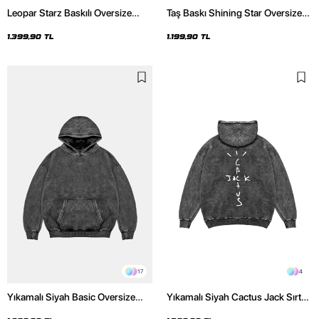
Leopar Starz Baskılı Oversize
Taş Baskı Shining Star Oversize
Unisex Premium Yıkamalı Siyah
Unisex Premium Siyah Hoodie
Hoodie
1.399,90 TL
1.199,90 TL
17
4
Yıkamalı Siyah Basic Oversize
Yıkamalı Siyah Cactus Jack Sırt
Unisex Hoodie
Baskılı Oversize Unisex Hoodie