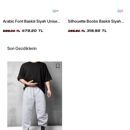
4
2
Arabic Font Baskılı Siyah Unisex
Silhouette Boobs Baskılı Siyah
Oversize Tshirt
Crop Top
479,20 TL
319,92 TL
599,00 TL
399,90 TL
Son Gezdiklerin