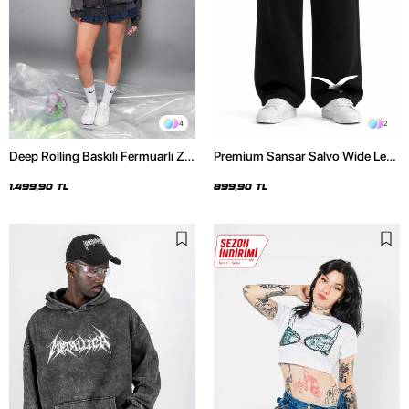
4
2
Deep Rolling Baskılı Fermuarlı Zip
Premium Sansar Salvo Wide Leg
Kapüşonlu Unisex Yıkamalı Siyah
Erkek Siyah Eşofman Altı
Sweatshirt
1.499,90 TL
899,90 TL