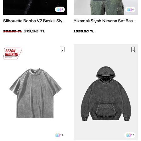
2
4
Silhouette Boobs V2 Baskılı Siyah
Yıkamalı Siyah Nirvana Sırt Baskılı
Crop Top
Unisex Oversize Hoodie
319,92 TL
399,90 TL
1.399,90 TL
14
17