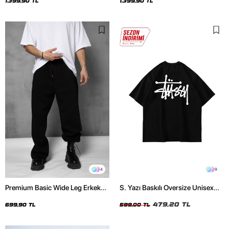
1.399,90 TL
1.399,90 TL
4
9
Premium Basic Wide Leg Erkek
S. Yazı Baskılı Oversize Unisex
Siyah Eşofman Altı
Siyah Tshirt
479,20 TL
699,90 TL
599,00 TL