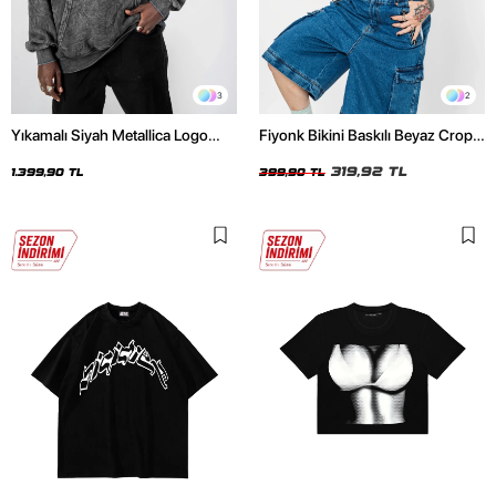
3
2
Yıkamalı Siyah Metallica Logo
Fiyonk Bikini Baskılı Beyaz Crop
Baskılı Oversize Unisex Hoodie
Top
319,92 TL
1.399,90 TL
399,90 TL