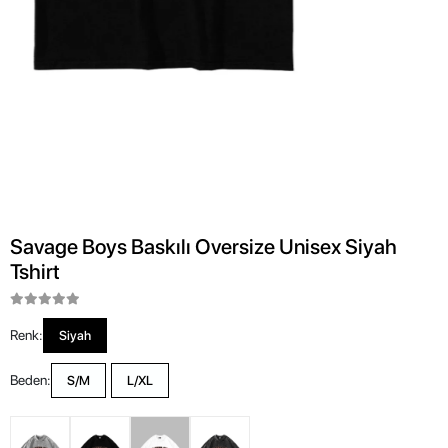
Savage Boys Baskılı Oversize Unisex Siyah
Tshirt
Renk:
Siyah
Beden:
S/M
L/XL