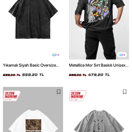
14
4
Yıkamalı Siyah Basic Oversize
Metallica Mor Sırt Baskılı Unisex
Unisex Tshirt
Oversize Siyah Tshirt
559,20 TL
479,20 TL
699,00 TL
599,00 TL