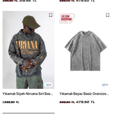
319,92 TL
479,20 TL
399,90 TL
599,00 TL
4
14
Yıkamalı Siyah Nirvana Sırt Baskılı
Yıkamalı Beyaz Basic Oversize
Unisex Oversize Hoodie
Unisex Tshirt
479,92 TL
1.399,90 TL
599,90 TL