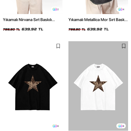
2
4
Yıkamalı Nirvana Sırt Baskılı
Yıkamalı Metallica Mor Sırt Baskılı
Unisex Oversize Tshirt
Siyah Unisex Oversize Tshirt
639,92 TL
639,92 TL
799,90 TL
799,90 TL
8
8