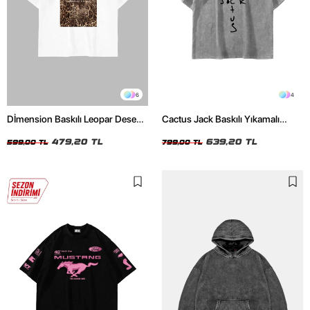
6
4
Dİmension Baskılı Leopar Desenli
Cactus Jack Baskılı Yıkamalı
24/1 Oversize Unisex Beyaz
Beyaz Unisex Oversize Tshirt
Tshirt
479,20 TL
639,20 TL
599,00 TL
799,00 TL