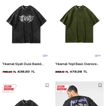
5
14
Yıkamalı Siyah Dusk Baskılı
Yıkamalı Yeşil Basic Oversize
Oversize Unisex Tshirt
Unisex Tshirt
639,20 TL
479,28 TL
799,00 TL
599,10 TL