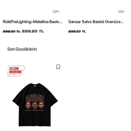
4
2
RideTheLighting-Metallica Baskılı
Sansar Salvo Baskılı Oversize
Oversize Yıkamalı Siyah Unisex
Unisex Siyah Tshirt
Tshirt
559,20 TL
699,00 TL
699,00 TL
Son Gezdiklerin