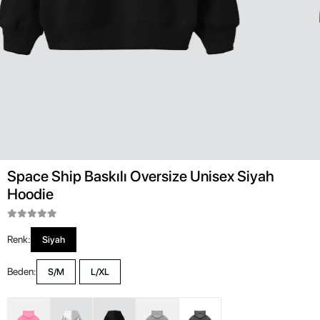
Space Ship Baskılı Oversize Unisex Siyah
Hoodie
Renk:
Siyah
Beden:
S/M
L/XL