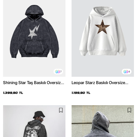
7
4
Shining Star Taş Baskılı Oversize
Leopar Starz Baskılı Oversize
Unisex Premium Yıkamalı Siyah
Unisex Premium Beyaz Hoodie
Hoodie
1.399,90 TL
1.199,90 TL