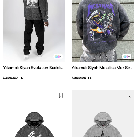
4
9
Yıkamalı Siyah Evolution Baskılı
Yıkamalı Siyah Metallica Mor Sırt
Oversize Unisex Kapüşonlu
Baskılı Oversize Kapüşonlu
Hoodie
Hoodie
1.399,90 TL
1.399,90 TL