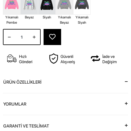
Yıkamalı
Beyaz
Siyah
Yıkamalı
Yıkamalı
Pembe
Beyaz
Siyah
Hızlı
Güvenli
İade ve
Gönderi
Alışveriş
Değişim
ÜRÜN ÖZELLİKLERİ
YORUMLAR
GARANTİ VE TESLİMAT