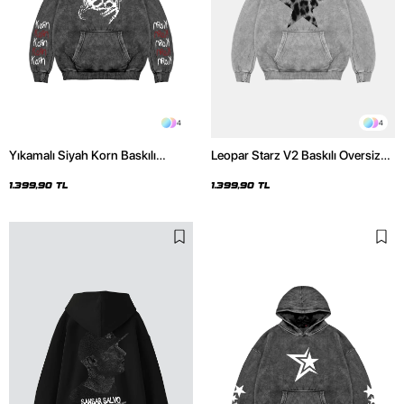
4
4
Yıkamalı Siyah Korn Baskılı
Leopar Starz V2 Baskılı Oversize
Oversize Unisex Hoodie
Unisex Premium Yıkamalı Beyaz
Hoodie
1.399,90 TL
1.399,90 TL