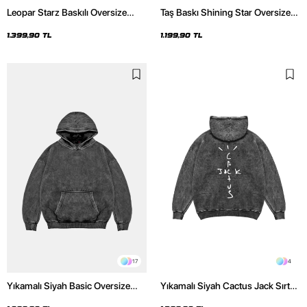
Leopar Starz Baskılı Oversize
Taş Baskı Shining Star Oversize
Unisex Premium Yıkamalı Siyah
Unisex Premium Siyah Hoodie
Hoodie
1.399,90 TL
1.199,90 TL
17
4
Yıkamalı Siyah Basic Oversize
Yıkamalı Siyah Cactus Jack Sırt
Unisex Hoodie
Baskılı Oversize Unisex Hoodie