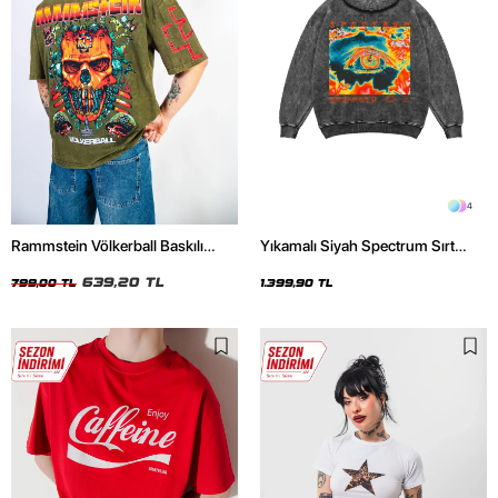
4
Rammstein Völkerball Baskılı
Yıkamalı Siyah Spectrum Sırt
Oversize Unisex Yıkamalı Yeşil
Baskılı Oversize Unisex Hoodie
Tshirt
639,20 TL
799,00 TL
1.399,90 TL