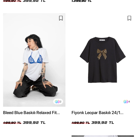
399,92 TL
499,90 TL
1.399,90 TL
2
4
Bleed Blue Baskılı Relaxed Fit
Fiyonk Leopar Baskılı 24/1
Beyaz Kadın Tshirt
Oversize Relaxed Fit Siyah Kadın
399,92 TL
Tshirt
399,92 TL
499,90 TL
499,90 TL