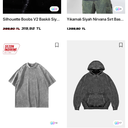
2
4
Silhouette Boobs V2 Baskılı Siyah
Yıkamalı Siyah Nirvana Sırt Baskılı
Crop Top
Unisex Oversize Hoodie
319,92 TL
399,90 TL
1.399,90 TL
14
17