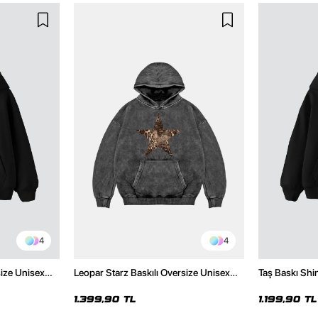
4
4
size Unisex
Leopar Starz Baskılı Oversize Unisex
Taş Baskı Shi
Premium Yıkamalı Siyah Hoodie
Premium Siya
1.399,90 TL
1.199,90 TL