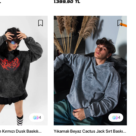
L
1.399,90 TL
4
4
h Kırmızı Dusk Baskılı
Yıkamalı Beyaz Cactus Jack Sırt Baskılı