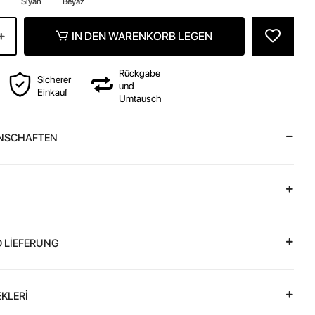
Siyah
Beyaz
IN DEN WARENKORB LEGEN
Rückgabe
Sicherer
und
Einkauf
Umtausch
NSCHAFTEN
 LİEFERUNG
KLERİ