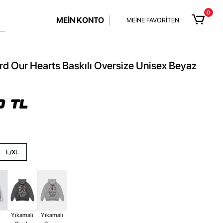
0
MEİN KONTO
MEİNE FAVORİTEN
d Our Hearts Baskılı Oversize Unisex Beyaz
0 TL
L/XL
z
Yıkamalı
Yıkamalı