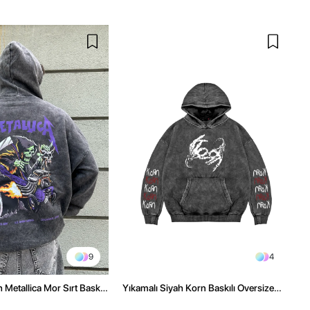
9
4
 Metallica Mor Sırt Baskılı
Yıkamalı Siyah Korn Baskılı Oversize
üşonlu Hoodie
Unisex Hoodie