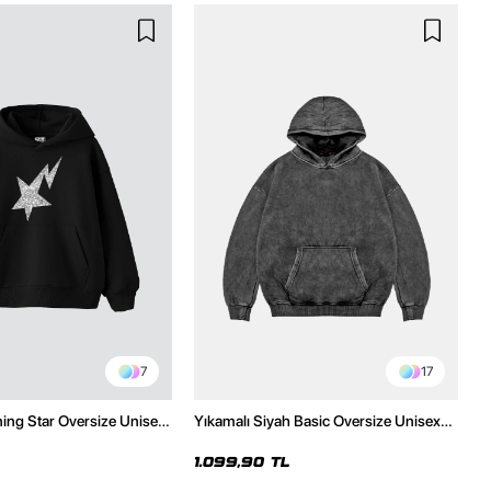
7
17
ning Star Oversize Unisex
Yıkamalı Siyah Basic Oversize Unisex
h Hoodie
Hoodie
1.099,90 TL