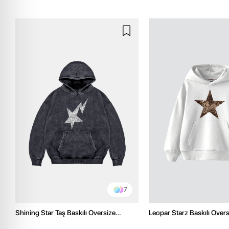
7
Shining Star Taş Baskılı Oversize
Leopar Starz Baskılı Over
Unisex Premium Yıkamalı Siyah Hoodie
Premium Beyaz Hoodie