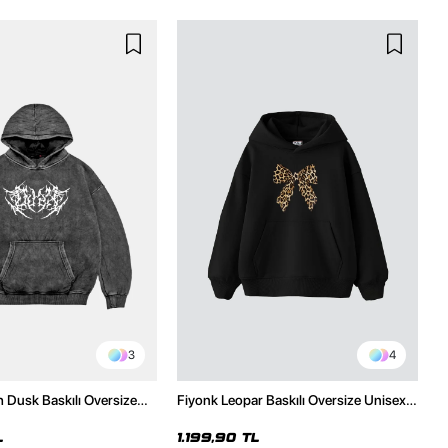
3
4
h Dusk Baskılı Oversize
Fiyonk Leopar Baskılı Oversize Unisex
e
Premium Siyah Hoodie
L
1.199,90 TL