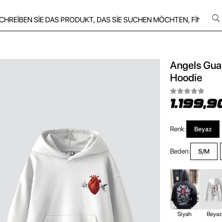
Angels Guar
Hoodie
1.199,9
Renk:
Beyaz
Beden:
S/M
Siyah
Beya