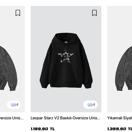
4
4
versize Unisex
Leopar Starz V2 Baskılı Oversize Unisex
Yıkamalı Siya
Hoodie
Premium Siyah Hoodie
Unisex Hoodi
1.199,90 TL
1.399,90 T