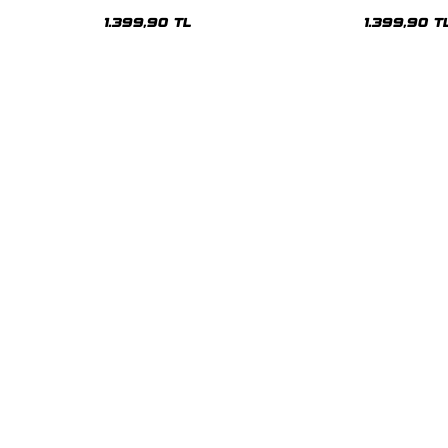
Oversize Unisex Hoodie
Oversize Uni
1.399,90 TL
1.399,90 T