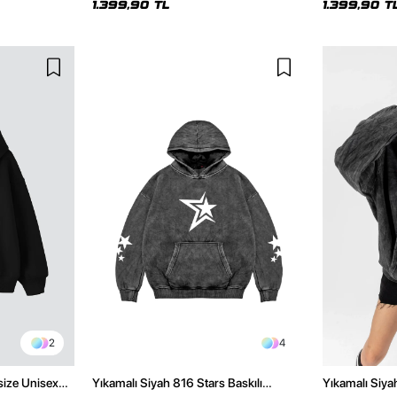
1.399,90 TL
1.399,90 T
2
4
size Unisex
Yıkamalı Siyah 816 Stars Baskılı
Yıkamalı Siya