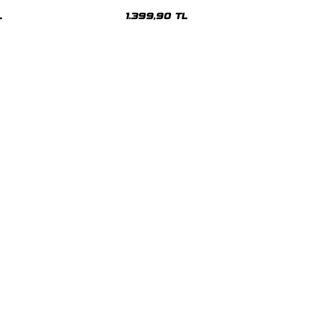
sex Hoodie
Oversize Unisex Hoodie
L
1.399,90 TL