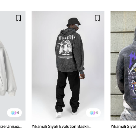
4
4
size Unisex
Yıkamalı Siyah Evolution Baskılı
Yıkamalı Siyah
Oversize Unisex Kapüşonlu Hoodie
Oversize Kap