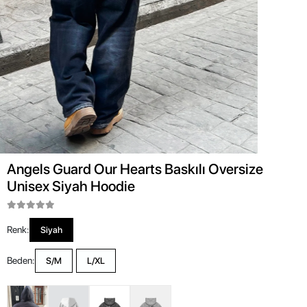
Angels Guard Our Hearts Baskılı Oversize
Unisex Siyah Hoodie
Renk:
Siyah
Beden:
S/M
L/XL
Siyah
Beyaz
Yıkamalı
Yıkamalı
Siyah
Beyaz
Rückgabe
Schneller
Sicherer
und
Versand
Einkauf
Umtausch