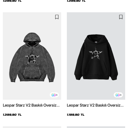
4
4
Leopar Starz V2 Baskılı Oversize
Leopar Starz V2 Baskılı Oversize
Unisex Premium Yıkamalı Siyah
Unisex Premium Siyah Hoodie
Hoodie
1.399,90 TL
1.199,90 TL