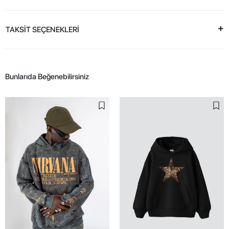
4
4
Yıkamalı Siyah Nirvana Sırt Baskılı
Leopar Starz Baskılı Oversize
Unisex Oversize Hoodie
Unisex Premium Siyah Hoodie
1.399,90 TL
1.199,90 TL