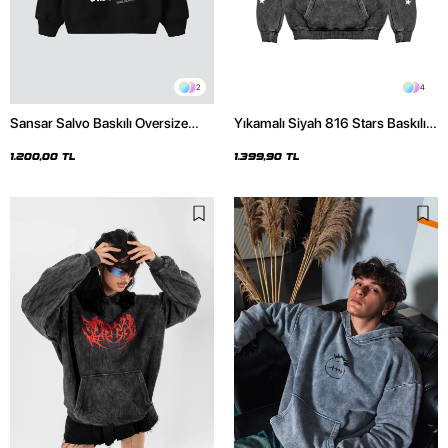
4
4
Yıkamalı Siyah Kırmızı Dusk
Yıkamalı Beyaz Cactus Jack Sırt
Baskılı Oversize Unisex Hoodie
Baskılı Oversize Unisex Hoodie
1.399,90 TL
1.399,90 TL
Son Gezdiklerin