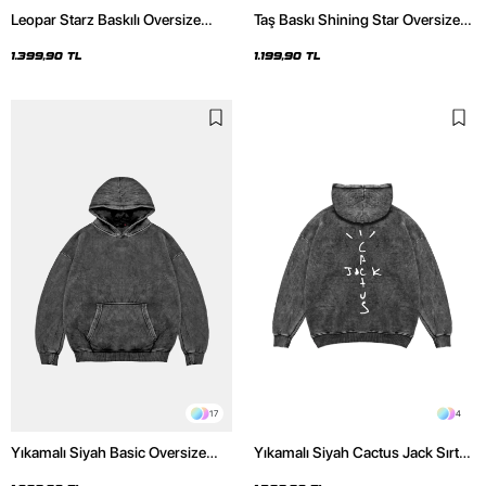
Leopar Starz Baskılı Oversize
Taş Baskı Shining Star Oversize
Unisex Premium Yıkamalı Siyah
Unisex Premium Siyah Hoodie
Hoodie
1.399,90 TL
1.199,90 TL
17
4
Yıkamalı Siyah Basic Oversize
Yıkamalı Siyah Cactus Jack Sırt
Unisex Hoodie
Baskılı Oversize Unisex Hoodie