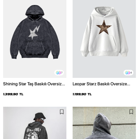
7
4
Shining Star Taş Baskılı Oversize
Leopar Starz Baskılı Oversize
Unisex Premium Yıkamalı Siyah
Unisex Premium Beyaz Hoodie
Hoodie
1.399,90 TL
1.199,90 TL