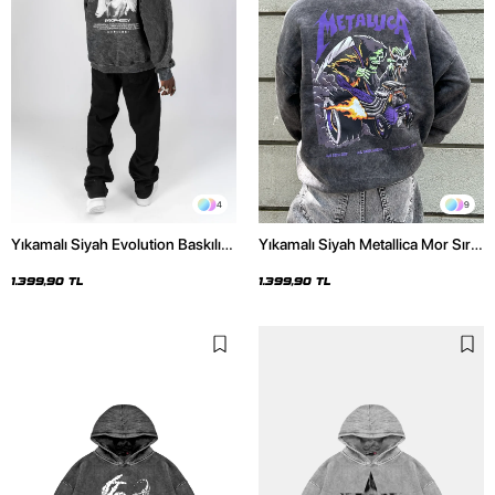
4
9
Yıkamalı Siyah Evolution Baskılı
Yıkamalı Siyah Metallica Mor Sırt
Oversize Unisex Kapüşonlu
Baskılı Oversize Kapüşonlu
Hoodie
Hoodie
1.399,90 TL
1.399,90 TL