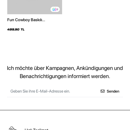
2
Fun Cowboy Baskılı
Kapüşonsuz Relaxed Fit Kadın
Beyaz Sweatshirt
499,90 TL
Ich möchte über Kampagnen, Ankündigungen und
Benachrichtigungen informiert werden.
Senden