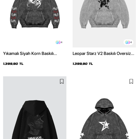
4
4
Yıkamalı Siyah Korn Baskılı
Leopar Starz V2 Baskılı Oversize
Oversize Unisex Hoodie
Unisex Premium Yıkamalı Beyaz
Hoodie
1.399,90 TL
1.399,90 TL