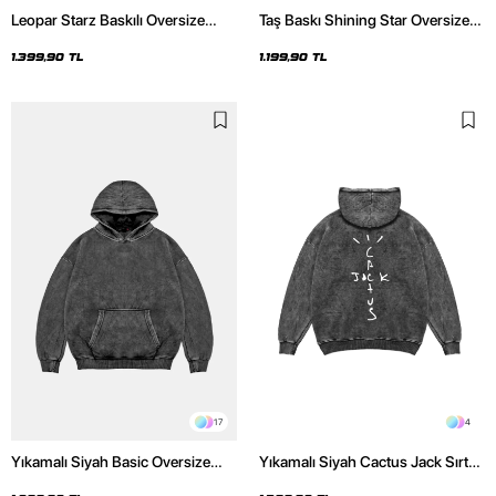
Leopar Starz Baskılı Oversize
Taş Baskı Shining Star Oversize
Unisex Premium Yıkamalı Siyah
Unisex Premium Siyah Hoodie
Hoodie
1.399,90 TL
1.199,90 TL
17
4
Yıkamalı Siyah Basic Oversize
Yıkamalı Siyah Cactus Jack Sırt
Unisex Hoodie
Baskılı Oversize Unisex Hoodie