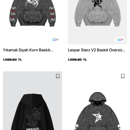
4
4
Yıkamalı Siyah Korn Baskılı
Leopar Starz V2 Baskılı Oversize
Oversize Unisex Hoodie
Unisex Premium Yıkamalı Beyaz
Hoodie
1.399,90 TL
1.399,90 TL