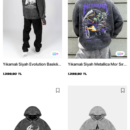
4
9
Yıkamalı Siyah Evolution Baskılı
Yıkamalı Siyah Metallica Mor Sırt
Oversize Unisex Kapüşonlu
Baskılı Oversize Kapüşonlu
Hoodie
Hoodie
1.399,90 TL
1.399,90 TL