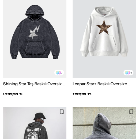
7
4
Shining Star Taş Baskılı Oversize
Leopar Starz Baskılı Oversize
Unisex Premium Yıkamalı Siyah
Unisex Premium Beyaz Hoodie
Hoodie
1.399,90 TL
1.199,90 TL