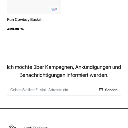
2
Fun Cowboy Baskılı
Kapüşonsuz Relaxed Fit Kadın
Siyah Sweatshirt
499,90 TL
Ich möchte über Kampagnen, Ankündigungen und
Benachrichtigungen informiert werden.
Senden