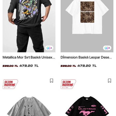
4
6
Metallica Mor Sırt Baskılı Unisex
Dİmension Baskılı Leopar Desenli
Oversize Siyah Tshirt
24/1 Oversize Unisex Beyaz
479,20 TL
Tshirt
479,20 TL
599,00 TL
599,00 TL