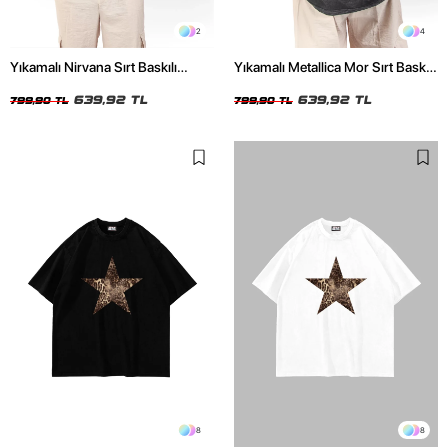
2
4
Yıkamalı Nirvana Sırt Baskılı
Yıkamalı Metallica Mor Sırt Baskılı
Unisex Oversize Tshirt
Siyah Unisex Oversize Tshirt
639,92 TL
639,92 TL
799,90 TL
799,90 TL
8
8