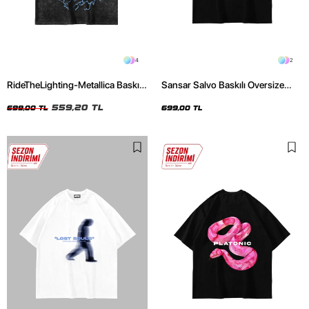
4
2
RideTheLighting-Metallica Baskılı
Sansar Salvo Baskılı Oversize
Oversize Yıkamalı Siyah Unisex
Unisex Siyah Tshirt
Tshirt
559,20 TL
699,00 TL
699,00 TL