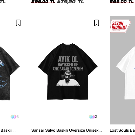
TL
479,20 TL
599,00 TL
599,00 TL
4
2
Baskılı
Sansar Salvo Baskılı Oversize Unisex
Lost Souls Ba