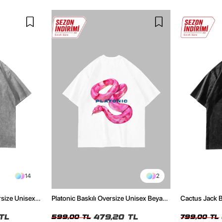
14
2
rsize Unisex
Platonic Baskılı Oversize Unisex Beyaz
Cactus Jack B
Tshirt
Unisex Oversi
TL
479,20 TL
599,00 TL
799,00 TL