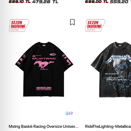
479,28 TL
559,20 
599,10 TL
699,00 TL
2
Mstng Baskılı Racing Oversize Unisex
RideTheLighting-Metallica 