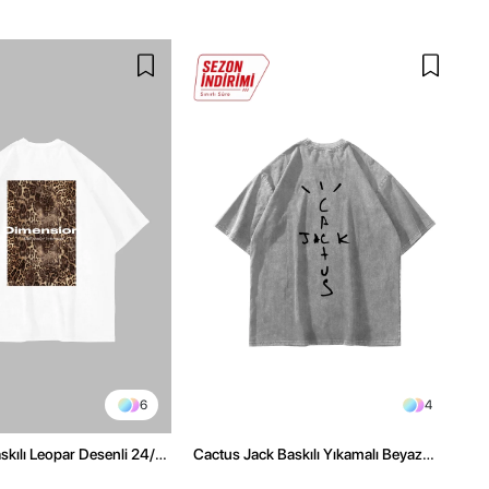
6
4
kılı Leopar Desenli 24/1
Cactus Jack Baskılı Yıkamalı Beyaz
ex Beyaz Tshirt
Unisex Oversize Tshirt