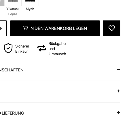
z
Yıkamalı
Siyah
Beyaz
IN DEN WARENKORB LEGEN
Rückgabe
Sicherer
und
Einkauf
Umtausch
NSCHAFTEN
 LİEFERUNG