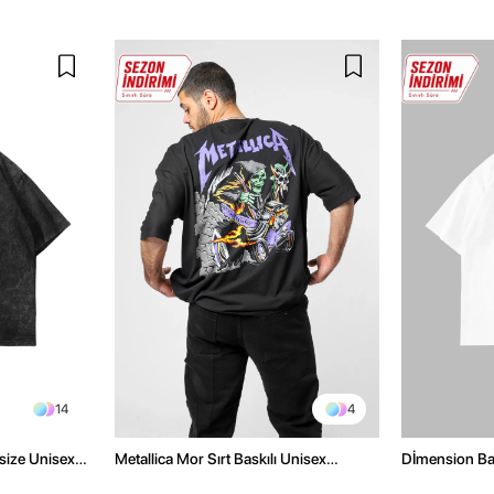
14
4
size Unisex
Metallica Mor Sırt Baskılı Unisex
Dİmension Bas
Oversize Siyah Tshirt
Oversize Unis