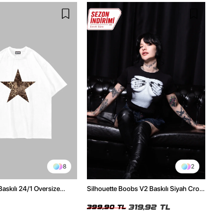
8
2
Baskılı 24/1 Oversize
Silhouette Boobs V2 Baskılı Siyah Crop
Tshirt
Top
319,92 TL
399,90 TL