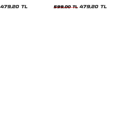
t
Tshirt
479,20 TL
479,20 TL
599,00 TL