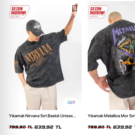
2
Yıkamalı Nirvana Sırt Baskılı Unisex
Yıkamalı Metallica Mor Sırt
Oversize Tshirt
Unisex Oversize Tshirt
639,92 TL
639,92 
799,90 TL
799,90 TL