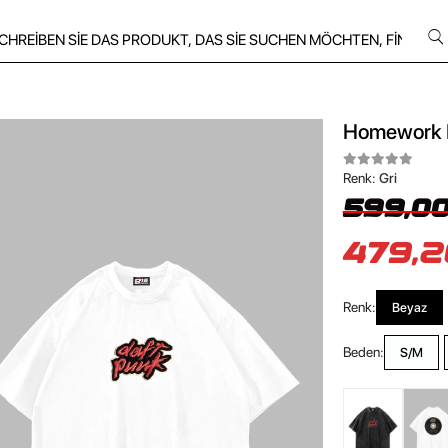
Homework B
Renk:
Gri
599,00
479,2
Renk:
Beyaz
Beden:
S/M