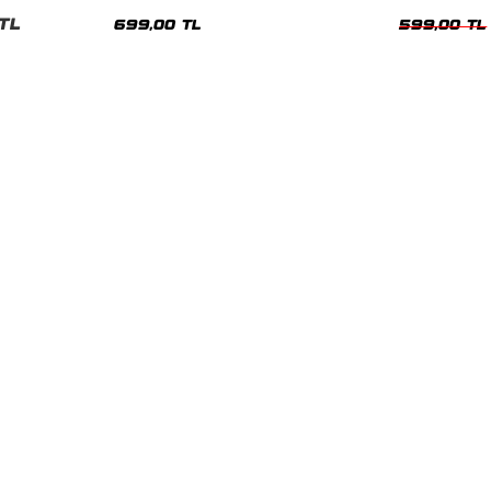
nisex Tshirt
Siyah Tshirt
Oversize Tshir
TL
699,00 TL
599,00 TL