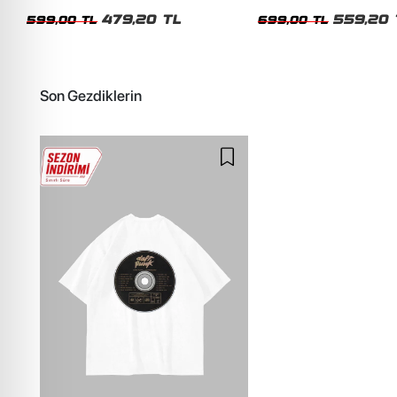
Siyah Tshirt
Oversize Yıkamalı Siyah U
479,20 TL
559,20 
599,00 TL
699,00 TL
Son Gezdiklerin