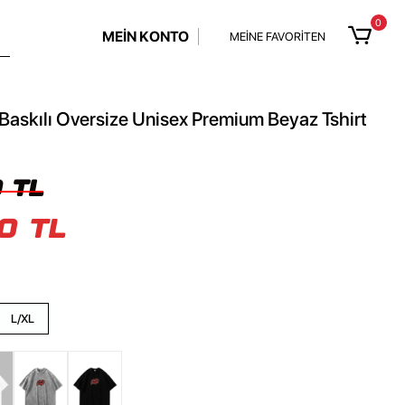
0
MEİN KONTO
MEİNE FAVORİTEN
askılı Oversize Unisex Premium Beyaz Tshirt
 TL
0 TL
L/XL