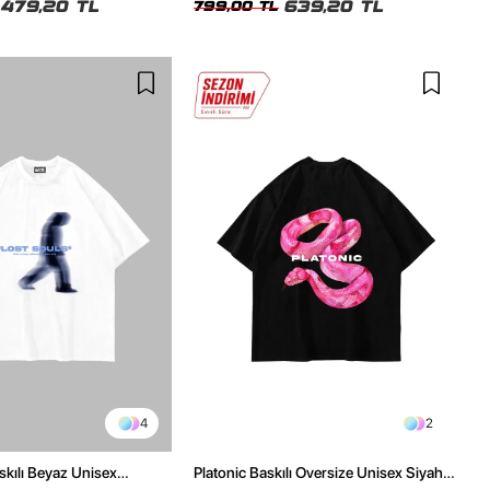
479,20 TL
639,20 TL
799,00 TL
4
2
skılı Beyaz Unisex
Platonic Baskılı Oversize Unisex Siyah