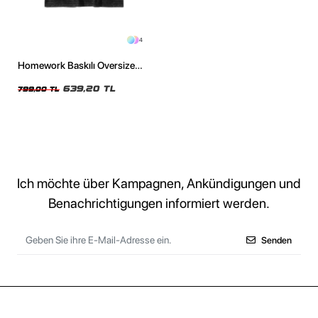
4
Homework Baskılı Oversize
Unisex Premium Yıkamalı
Siyah Tshirt
639,20 TL
799,00 TL
Ich möchte über Kampagnen, Ankündigungen und
Benachrichtigungen informiert werden.
Senden