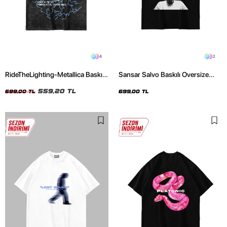
4
2
RideTheLighting-Metallica Baskılı
Sansar Salvo Baskılı Oversize
Oversize Yıkamalı Siyah Unisex
Unisex Siyah Tshirt
Tshirt
559,20 TL
699,00 TL
699,00 TL