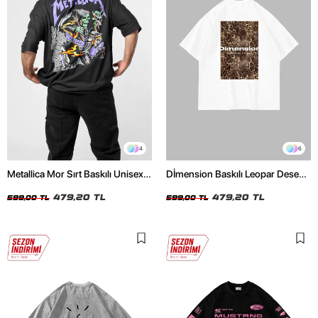
4
6
Metallica Mor Sırt Baskılı Unisex
Dİmension Baskılı Leopar Desenli
Oversize Siyah Tshirt
24/1 Oversize Unisex Beyaz
479,20 TL
Tshirt
479,20 TL
599,00 TL
599,00 TL