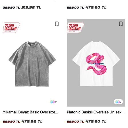
Crop Top
Unisex Beyaz Tshirt
319,92 TL
479,20 TL
399,90 TL
599,00 TL
14
2
Yıkamalı Beyaz Basic Oversize
Platonic Baskılı Oversize Unisex
Unisex Tshirt
Beyaz Tshirt
479,92 TL
479,20 TL
599,90 TL
599,00 TL