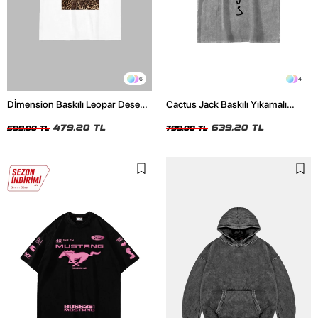
6
4
Dİmension Baskılı Leopar Desenli
Cactus Jack Baskılı Yıkamalı
24/1 Oversize Unisex Beyaz
Beyaz Unisex Oversize Tshirt
Tshirt
479,20 TL
639,20 TL
599,00 TL
799,00 TL