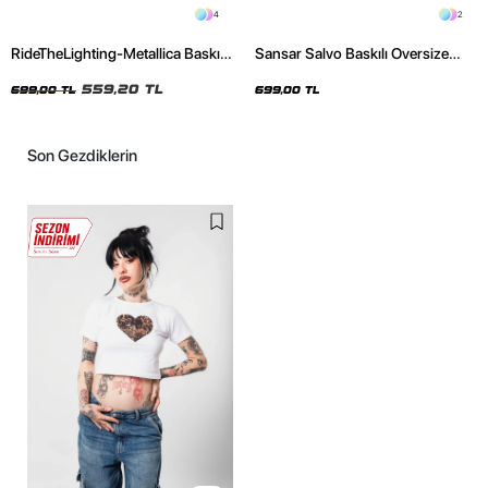
4
2
RideTheLighting-Metallica Baskılı
Sansar Salvo Baskılı Oversize
Oversize Yıkamalı Siyah Unisex
Unisex Siyah Tshirt
Tshirt
559,20 TL
699,00 TL
699,00 TL
Son Gezdiklerin