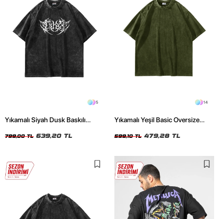
5
14
Yıkamalı Siyah Dusk Baskılı
Yıkamalı Yeşil Basic Oversize
Oversize Unisex Tshirt
Unisex Tshirt
639,20 TL
479,28 TL
799,00 TL
599,10 TL