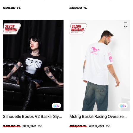
Oversize Unisex Siyah Tshirt
Oversize Unisex Beyaz Tshirt
599,00 TL
599,00 TL
2
2
Silhouette Boobs V2 Baskılı Siyah
Mstng Baskılı Racing Oversize
Crop Top
Unisex Beyaz Tshirt
319,92 TL
479,20 TL
399,90 TL
599,00 TL