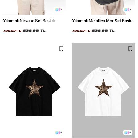
2
4
Yıkamalı Nirvana Sırt Baskılı
Yıkamalı Metallica Mor Sırt Baskılı
Unisex Oversize Tshirt
Siyah Unisex Oversize Tshirt
639,92 TL
639,92 TL
799,90 TL
799,90 TL
8
8