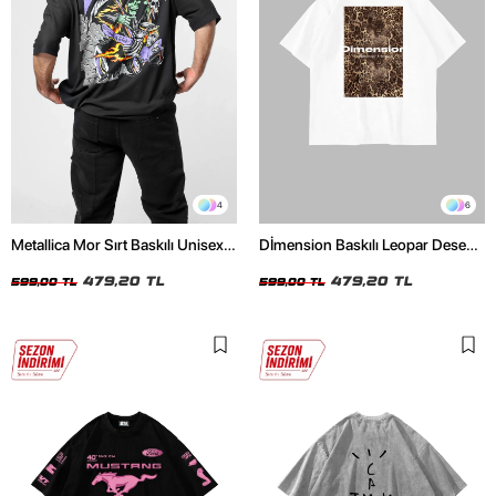
4
6
Metallica Mor Sırt Baskılı Unisex
Dİmension Baskılı Leopar Desenli
Oversize Siyah Tshirt
24/1 Oversize Unisex Beyaz
479,20 TL
Tshirt
479,20 TL
599,00 TL
599,00 TL