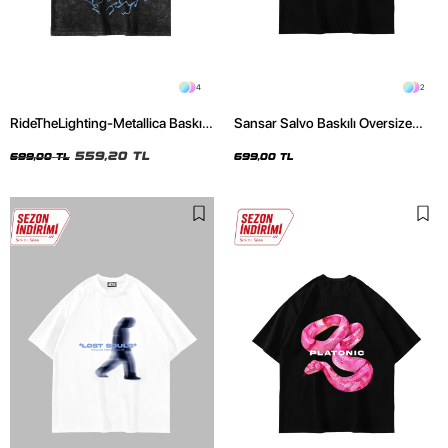
4
2
RideTheLighting-Metallica Baskılı
Sansar Salvo Baskılı Oversize
Oversize Yıkamalı Siyah Unisex
Unisex Siyah Tshirt
Tshirt
559,20 TL
699,00 TL
699,00 TL