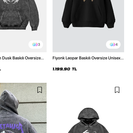
3
4
h Dusk Baskılı Oversize
Fiyonk Leopar Baskılı Oversize Unisex
e
Premium Siyah Hoodie
L
1.199,90 TL