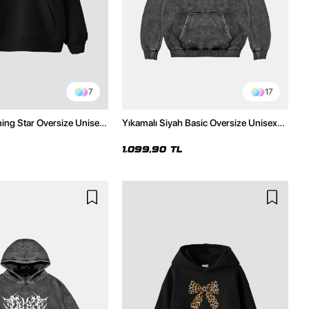
7
17
ning Star Oversize Unisex
Yıkamalı Siyah Basic Oversize Unisex
h Hoodie
Hoodie
1.099,90 TL