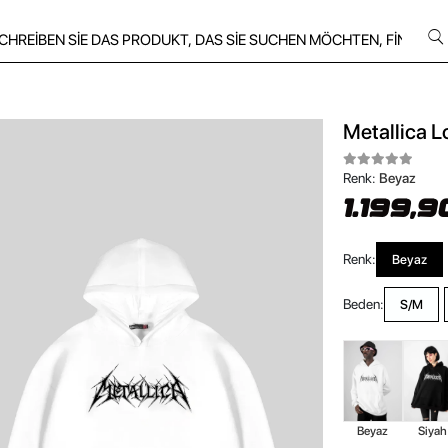
Metallica L
Renk:
Beyaz
1.199,9
Renk:
Beyaz
Beden:
S/M
Beyaz
Siyah