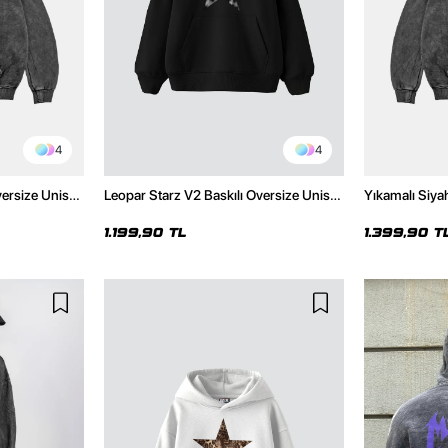
4
4
versize Unisex
Leopar Starz V2 Baskılı Oversize Unisex
Yıkamalı Siya
Hoodie
Premium Siyah Hoodie
Unisex Hoodi
1.199,90 TL
1.399,90 T