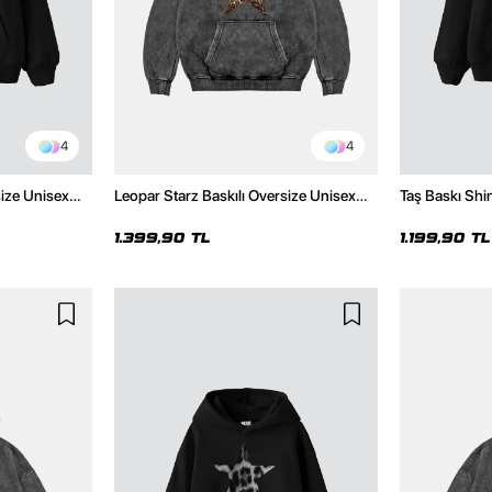
4
4
size Unisex
Leopar Starz Baskılı Oversize Unisex
Taş Baskı Shi
Premium Yıkamalı Siyah Hoodie
Premium Siya
1.399,90 TL
1.199,90 TL