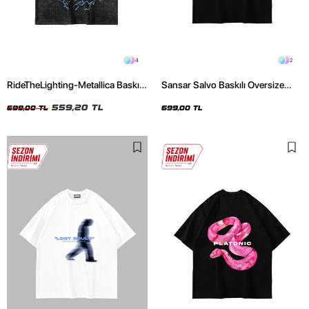
4
2
RideTheLighting-Metallica Baskılı
Sansar Salvo Baskılı Oversize
Oversize Yıkamalı Siyah Unisex
Unisex Siyah Tshirt
Tshirt
559,20 TL
699,00 TL
699,00 TL