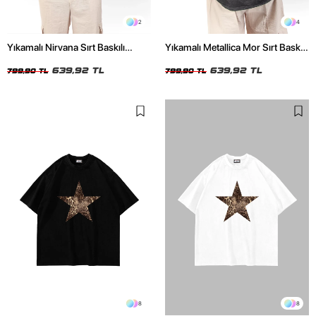
2
4
Yıkamalı Nirvana Sırt Baskılı
Yıkamalı Metallica Mor Sırt Baskılı
Unisex Oversize Tshirt
Siyah Unisex Oversize Tshirt
639,92 TL
639,92 TL
799,90 TL
799,90 TL
8
8