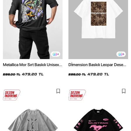
4
6
Metallica Mor Sırt Baskılı Unisex
Dİmension Baskılı Leopar Desenli
Oversize Siyah Tshirt
24/1 Oversize Unisex Beyaz
479,20 TL
Tshirt
479,20 TL
599,00 TL
599,00 TL