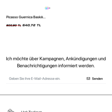
4
Picasso Guernica Baskılı
Oversize Unisex Yıkamalı Siyah
Tshirt
640,72 TL
800,90 TL
Ich möchte über Kampagnen, Ankündigungen und
Benachrichtigungen informiert werden.
Senden