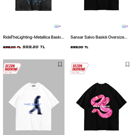
4
2
RideTheLighting-Metallica Baskılı
Sansar Salvo Baskılı Oversize
Oversize Yıkamalı Siyah Unisex
Unisex Siyah Tshirt
Tshirt
559,20 TL
699,00 TL
699,00 TL