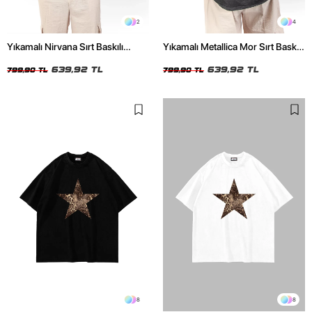
2
4
Yıkamalı Nirvana Sırt Baskılı
Yıkamalı Metallica Mor Sırt Baskılı
Unisex Oversize Tshirt
Siyah Unisex Oversize Tshirt
639,92 TL
639,92 TL
799,90 TL
799,90 TL
8
8