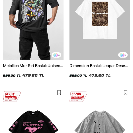
4
6
Metallica Mor Sırt Baskılı Unisex
Dİmension Baskılı Leopar Desenli
Oversize Siyah Tshirt
24/1 Oversize Unisex Beyaz
479,20 TL
Tshirt
479,20 TL
599,00 TL
599,00 TL