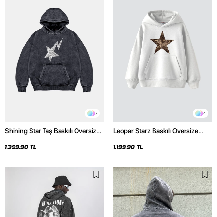
7
4
Shining Star Taş Baskılı Oversize
Leopar Starz Baskılı Oversize
Unisex Premium Yıkamalı Siyah
Unisex Premium Beyaz Hoodie
Hoodie
1.399,90 TL
1.199,90 TL