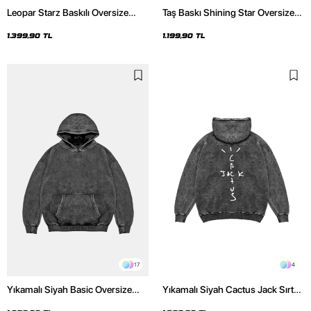
Leopar Starz Baskılı Oversize
Taş Baskı Shining Star Oversize
Unisex Premium Yıkamalı Siyah
Unisex Premium Siyah Hoodie
Hoodie
1.399,90 TL
1.199,90 TL
17
4
Yıkamalı Siyah Basic Oversize
Yıkamalı Siyah Cactus Jack Sırt
Unisex Hoodie
Baskılı Oversize Unisex Hoodie