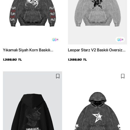
4
4
Yıkamalı Siyah Korn Baskılı
Leopar Starz V2 Baskılı Oversize
Oversize Unisex Hoodie
Unisex Premium Yıkamalı Beyaz
Hoodie
1.399,90 TL
1.399,90 TL