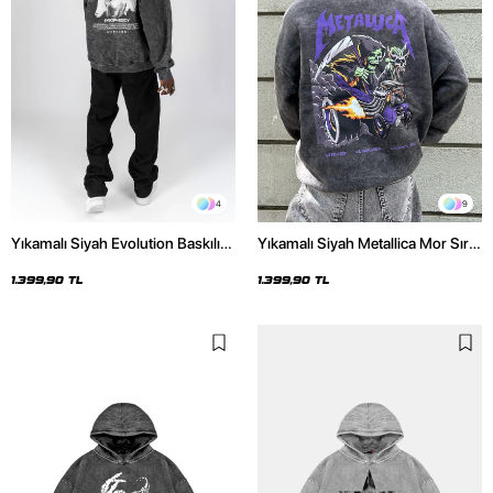
4
9
Yıkamalı Siyah Evolution Baskılı
Yıkamalı Siyah Metallica Mor Sırt
Oversize Unisex Kapüşonlu
Baskılı Oversize Kapüşonlu
Hoodie
Hoodie
1.399,90 TL
1.399,90 TL