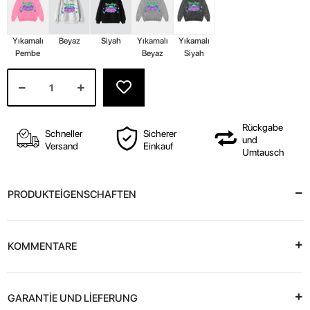
Yıkamalı
Beyaz
Siyah
Yıkamalı
Yıkamalı
Pembe
Beyaz
Siyah
Rückgabe
Schneller
Sicherer
und
Versand
Einkauf
Umtausch
PRODUKTEİGENSCHAFTEN
KOMMENTARE
GARANTİE UND LİEFERUNG