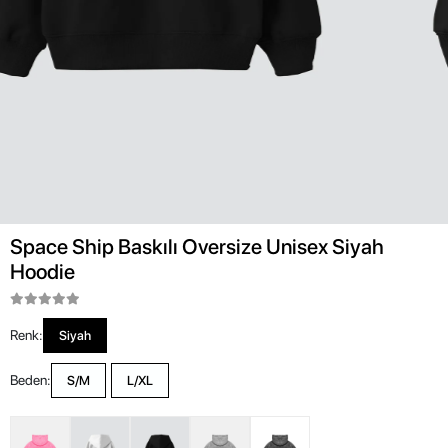
Space Ship Baskılı Oversize Unisex Siyah
Hoodie
Renk:
Siyah
Beden:
S/M
L/XL