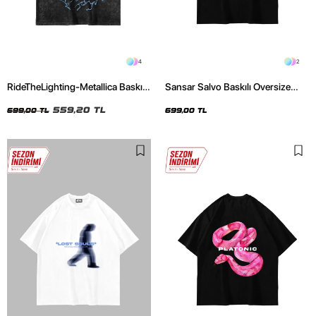
4
2
RideTheLighting-Metallica Baskılı
Sansar Salvo Baskılı Oversize
Oversize Yıkamalı Siyah Unisex
Unisex Siyah Tshirt
Tshirt
559,20 TL
699,00 TL
699,00 TL