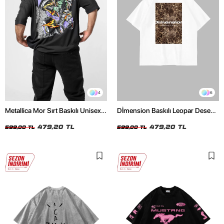
4
6
Metallica Mor Sırt Baskılı Unisex
Dİmension Baskılı Leopar Desenli
Oversize Siyah Tshirt
24/1 Oversize Unisex Beyaz
479,20 TL
Tshirt
479,20 TL
599,00 TL
599,00 TL