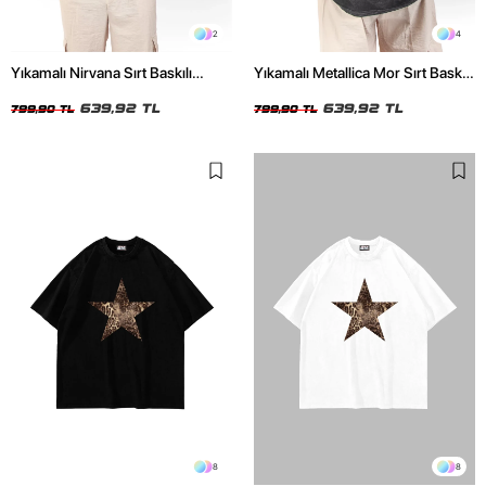
2
4
Yıkamalı Nirvana Sırt Baskılı
Yıkamalı Metallica Mor Sırt Baskılı
Unisex Oversize Tshirt
Siyah Unisex Oversize Tshirt
639,92 TL
639,92 TL
799,90 TL
799,90 TL
8
8