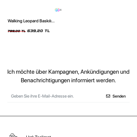
4
Walking Leopard Baskılı
Oversize Unisex Yıkamalı Siyah
Tshirt
639,20 TL
799,00 TL
Ich möchte über Kampagnen, Ankündigungen und
Benachrichtigungen informiert werden.
Senden