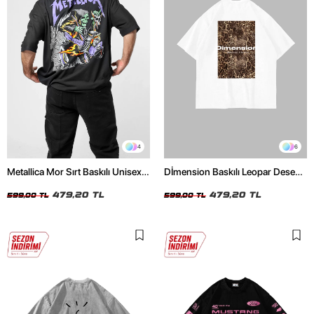
4
6
Metallica Mor Sırt Baskılı Unisex
Dİmension Baskılı Leopar Desenli
Oversize Siyah Tshirt
24/1 Oversize Unisex Beyaz
479,20 TL
Tshirt
479,20 TL
599,00 TL
599,00 TL