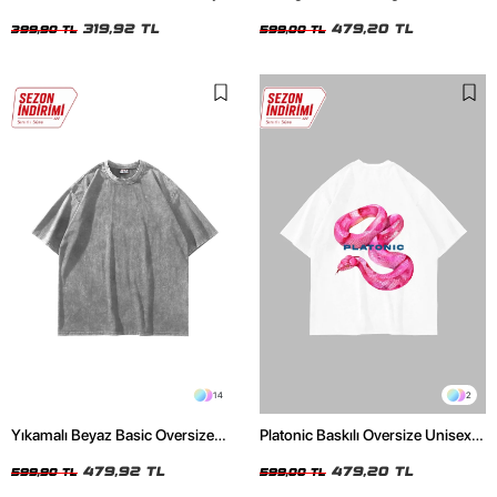
Crop Top
Unisex Beyaz Tshirt
319,92 TL
479,20 TL
399,90 TL
599,00 TL
14
2
Yıkamalı Beyaz Basic Oversize
Platonic Baskılı Oversize Unisex
Unisex Tshirt
Beyaz Tshirt
479,92 TL
479,20 TL
599,90 TL
599,00 TL