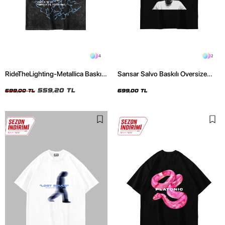
4
2
RideTheLighting-Metallica Baskılı
Sansar Salvo Baskılı Oversize
Oversize Yıkamalı Siyah Unisex
Unisex Siyah Tshirt
Tshirt
559,20 TL
699,00 TL
699,00 TL