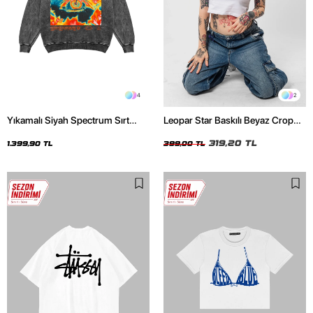
4
2
Yıkamalı Siyah Spectrum Sırt
Leopar Star Baskılı Beyaz Crop
Baskılı Oversize Unisex Hoodie
Top
319,20 TL
1.399,90 TL
399,00 TL