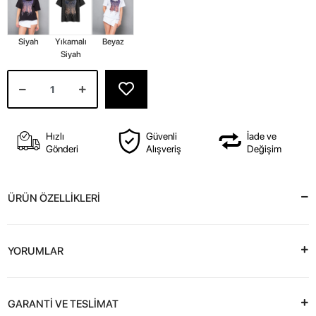
Siyah
Yıkamalı
Beyaz
Siyah
Hızlı
Güvenli
İade ve
Gönderi
Alışveriş
Değişim
ÜRÜN ÖZELLİKLERİ
YORUMLAR
GARANTİ VE TESLİMAT