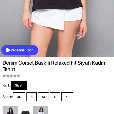
Videoyu Gör
Denim Corset Baskılı Relaxed Fit Siyah Kadın
Tshirt
Renk:
Siyah
Beden:
XS
S
M
L
XL