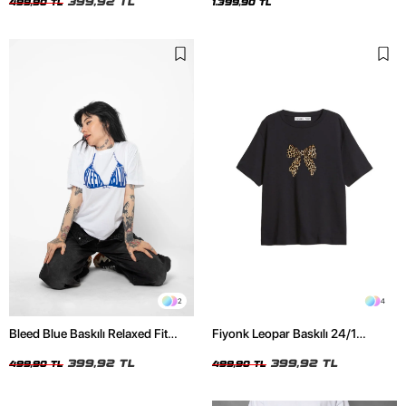
399,92 TL
499,90 TL
1.399,90 TL
2
4
Bleed Blue Baskılı Relaxed Fit
Fiyonk Leopar Baskılı 24/1
Beyaz Kadın Tshirt
Oversize Relaxed Fit Siyah Kadın
399,92 TL
Tshirt
399,92 TL
499,90 TL
499,90 TL