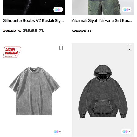
2
4
Silhouette Boobs V2 Baskılı Siyah
Yıkamalı Siyah Nirvana Sırt Baskılı
Crop Top
Unisex Oversize Hoodie
319,92 TL
399,90 TL
1.399,90 TL
14
17