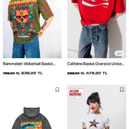
3
Rammstein Völkerball Baskılı
Caffeine Baskılı Oversize Unisex
Oversize Unisex Yıkamalı Yeşil
Kırmızı Tshirt
Tshirt
639,20 TL
479,20 TL
799,00 TL
599,00 TL