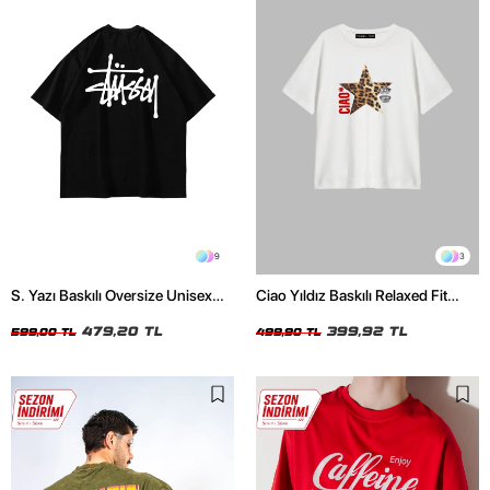
9
3
S. Yazı Baskılı Oversize Unisex
Ciao Yıldız Baskılı Relaxed Fit
Siyah Tshirt
Beyaz Kadın Tshirt
479,20 TL
399,92 TL
599,00 TL
499,90 TL