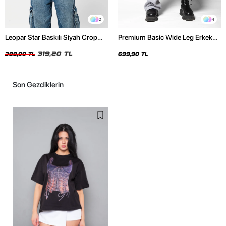
2
4
Leopar Star Baskılı Siyah Crop
Premium Basic Wide Leg Erkek
Top
Gri Eşofman Altı
319,20 TL
399,00 TL
699,90 TL
Son Gezdiklerin