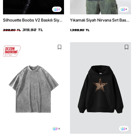
2
4
Silhouette Boobs V2 Baskılı Siyah
Yıkamalı Siyah Nirvana Sırt Baskılı
Crop Top
Unisex Oversize Hoodie
319,92 TL
399,90 TL
1.399,90 TL
14
4