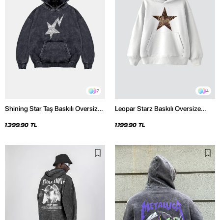
7
4
Shining Star Taş Baskılı Oversize
Leopar Starz Baskılı Oversize
Unisex Premium Yıkamalı Siyah
Unisex Premium Beyaz Hoodie
Hoodie
1.399,90 TL
1.199,90 TL