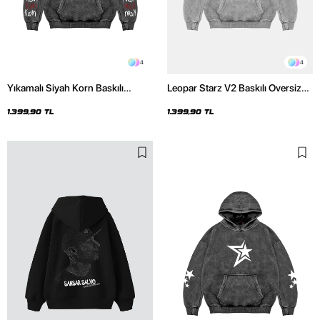
4
4
Yıkamalı Siyah Korn Baskılı
Leopar Starz V2 Baskılı Oversize
Oversize Unisex Hoodie
Unisex Premium Yıkamalı Beyaz
Hoodie
1.399,90 TL
1.399,90 TL