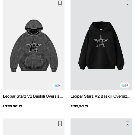
4
4
Leopar Starz V2 Baskılı Oversize
Leopar Starz V2 Baskılı Oversize
Unisex Premium Yıkamalı Siyah
Unisex Premium Siyah Hoodie
Hoodie
1.399,90 TL
1.199,90 TL