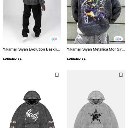
4
9
Yıkamalı Siyah Evolution Baskılı
Yıkamalı Siyah Metallica Mor Sırt
Oversize Unisex Kapüşonlu
Baskılı Oversize Kapüşonlu
Hoodie
Hoodie
1.399,90 TL
1.399,90 TL