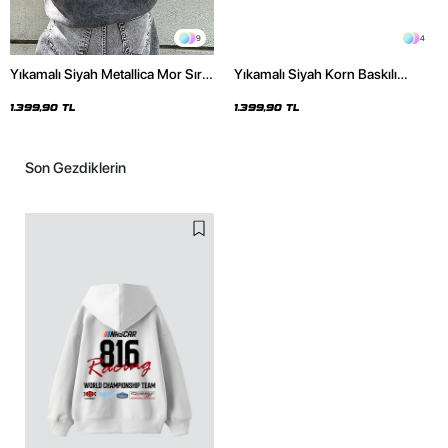
9
4
Yıkamalı Siyah Metallica Mor Sırt
Yıkamalı Siyah Korn Baskılı
Baskılı Oversize Kapüşonlu
Oversize Unisex Hoodie
Hoodie
1.399,90 TL
1.399,90 TL
Son Gezdiklerin