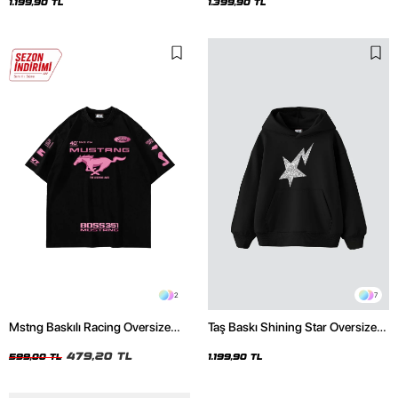
Hoodie
1.199,90 TL
1.399,90 TL
2
7
Mstng Baskılı Racing Oversize
Taş Baskı Shining Star Oversize
Unisex Siyah Tshirt
Unisex Premium Siyah Hoodie
479,20 TL
599,00 TL
1.199,90 TL