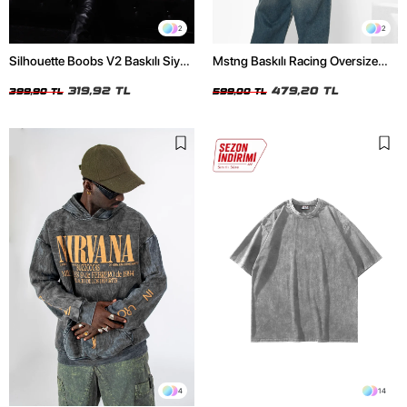
2
2
Silhouette Boobs V2 Baskılı Siyah
Mstng Baskılı Racing Oversize
Crop Top
Unisex Beyaz Tshirt
319,92 TL
479,20 TL
399,90 TL
599,00 TL
4
14