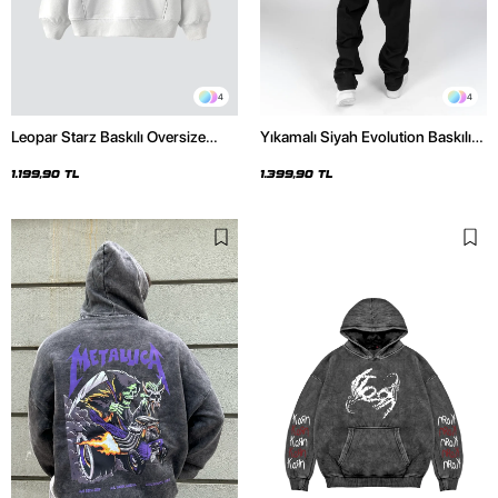
4
4
Leopar Starz Baskılı Oversize
Yıkamalı Siyah Evolution Baskılı
Unisex Premium Beyaz Hoodie
Oversize Unisex Kapüşonlu
Hoodie
1.199,90 TL
1.399,90 TL