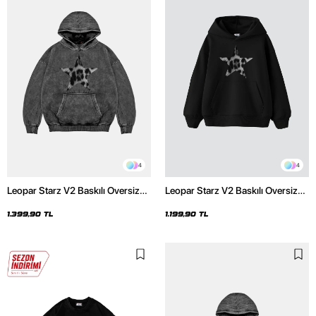
4
4
Leopar Starz V2 Baskılı Oversize
Leopar Starz V2 Baskılı Oversize
Unisex Premium Yıkamalı Siyah
Unisex Premium Siyah Hoodie
Hoodie
1.399,90 TL
1.199,90 TL