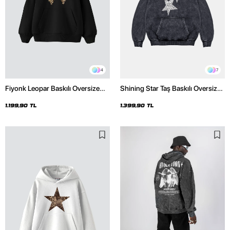
4
7
Fiyonk Leopar Baskılı Oversize
Shining Star Taş Baskılı Oversize
Unisex Premium Siyah Hoodie
Unisex Premium Yıkamalı Siyah
Hoodie
1.199,90 TL
1.399,90 TL