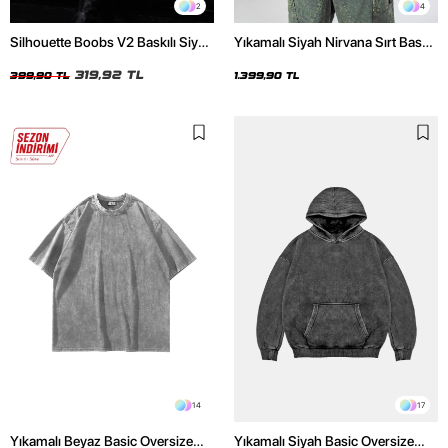
2
4
Silhouette Boobs V2 Baskılı Siyah
Yıkamalı Siyah Nirvana Sırt Baskılı
Crop Top
Unisex Oversize Hoodie
319,92 TL
399,90 TL
1.399,90 TL
14
17
Yıkamalı Beyaz Basic Oversize
Yıkamalı Siyah Basic Oversize