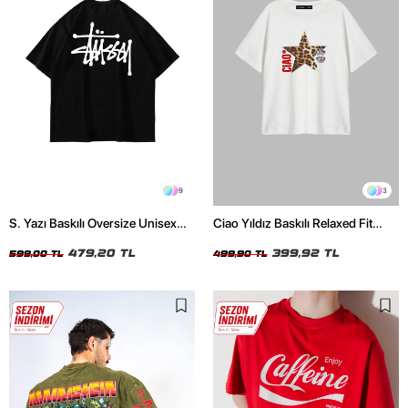
9
3
S. Yazı Baskılı Oversize Unisex
Ciao Yıldız Baskılı Relaxed Fit
Siyah Tshirt
Beyaz Kadın Tshirt
479,20 TL
399,92 TL
599,00 TL
499,90 TL