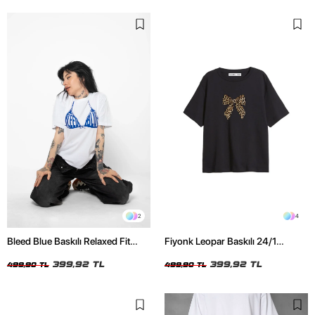
2
4
Bleed Blue Baskılı Relaxed Fit
Fiyonk Leopar Baskılı 24/1
Beyaz Kadın Tshirt
Oversize Relaxed Fit Siyah Kadın
399,92 TL
Tshirt
399,92 TL
499,90 TL
499,90 TL