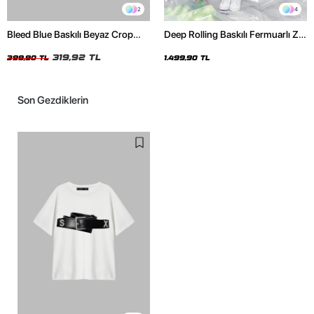
2
4
Bleed Blue Baskılı Beyaz Crop
Deep Rolling Baskılı Fermuarlı Zip
Top
Kapüşonlu Unisex Yıkamalı Siyah
319,92 TL
Sweatshirt
399,90 TL
1.499,90 TL
Son Gezdiklerin