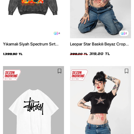
4
2
Yıkamalı Siyah Spectrum Sırt
Leopar Star Baskılı Beyaz Crop
Baskılı Oversize Unisex Hoodie
Top
319,20 TL
1.399,90 TL
399,00 TL