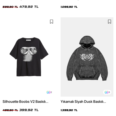
Unisex Tshirt
Unisex Hoodie
479,92 TL
599,90 TL
1.099,90 TL
2
3
Silhouette Boobs V2 Baskılı
Yıkamalı Siyah Dusk Baskılı
Relaxed Fit Siyah Kadın Tshirt
Oversize Unisex Hoodie
399,92 TL
499,90 TL
1.399,90 TL