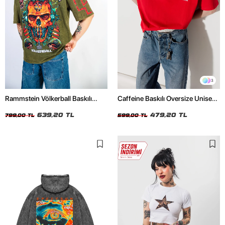
3
Rammstein Völkerball Baskılı
Caffeine Baskılı Oversize Unisex
Oversize Unisex Yıkamalı Yeşil
Kırmızı Tshirt
Tshirt
639,20 TL
479,20 TL
799,00 TL
599,00 TL