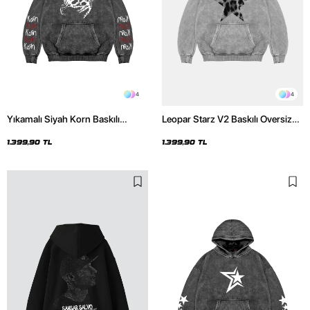
4
4
Yıkamalı Siyah Korn Baskılı
Leopar Starz V2 Baskılı Oversize
Oversize Unisex Hoodie
Unisex Premium Yıkamalı Beyaz
Hoodie
1.399,90 TL
1.399,90 TL