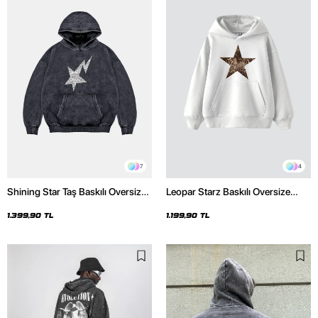
7
4
Shining Star Taş Baskılı Oversize
Leopar Starz Baskılı Oversize
Unisex Premium Yıkamalı Siyah
Unisex Premium Beyaz Hoodie
Hoodie
1.399,90 TL
1.199,90 TL