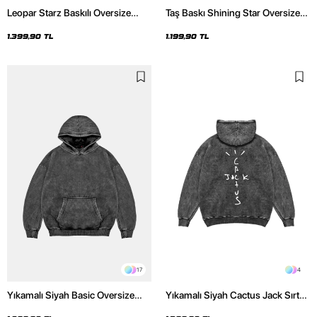
Leopar Starz Baskılı Oversize
Taş Baskı Shining Star Oversize
Unisex Premium Yıkamalı Siyah
Unisex Premium Siyah Hoodie
Hoodie
1.399,90 TL
1.199,90 TL
17
4
Yıkamalı Siyah Basic Oversize
Yıkamalı Siyah Cactus Jack Sırt
Unisex Hoodie
Baskılı Oversize Unisex Hoodie