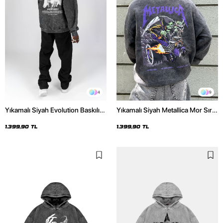
4
9
Yıkamalı Siyah Evolution Baskılı
Yıkamalı Siyah Metallica Mor Sırt
Oversize Unisex Kapüşonlu
Baskılı Oversize Kapüşonlu
Hoodie
Hoodie
1.399,90 TL
1.399,90 TL