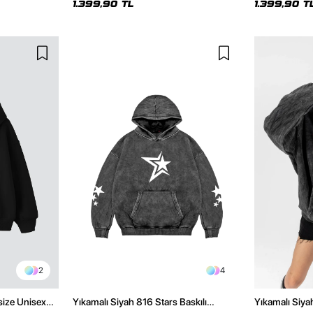
1.399,90 TL
1.399,90 T
2
4
size Unisex
Yıkamalı Siyah 816 Stars Baskılı
Yıkamalı Siya