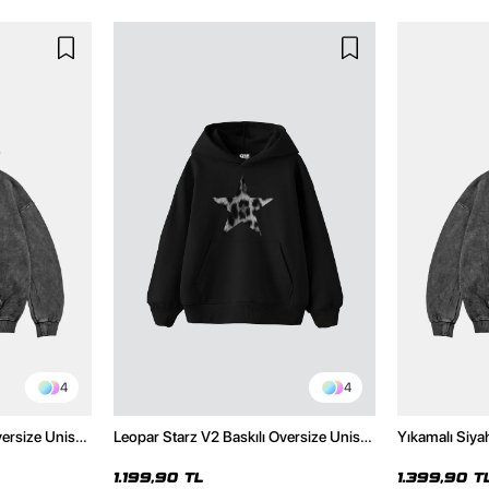
4
4
versize Unisex
Leopar Starz V2 Baskılı Oversize Unisex
Yıkamalı Siya
Hoodie
Premium Siyah Hoodie
Unisex Hoodi
1.199,90 TL
1.399,90 T