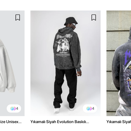
4
4
size Unisex
Yıkamalı Siyah Evolution Baskılı
Yıkamalı Siyah
Oversize Unisex Kapüşonlu Hoodie
Oversize Kap