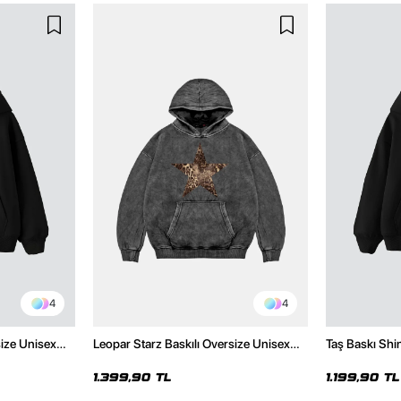
4
4
size Unisex
Leopar Starz Baskılı Oversize Unisex
Taş Baskı Shi
Premium Yıkamalı Siyah Hoodie
Premium Siya
1.399,90 TL
1.199,90 TL