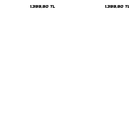
Oversize Unisex Hoodie
Oversize Uni
1.399,90 TL
1.399,90 T