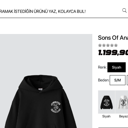
Sons Of Ana
1.199,9
Renk:
Siyah
Beden:
S/M
Siyah
Beya