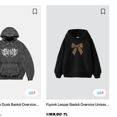
3
4
h Dusk Baskılı Oversize
Fiyonk Leopar Baskılı Oversize Unisex
e
Premium Siyah Hoodie
L
1.199,90 TL