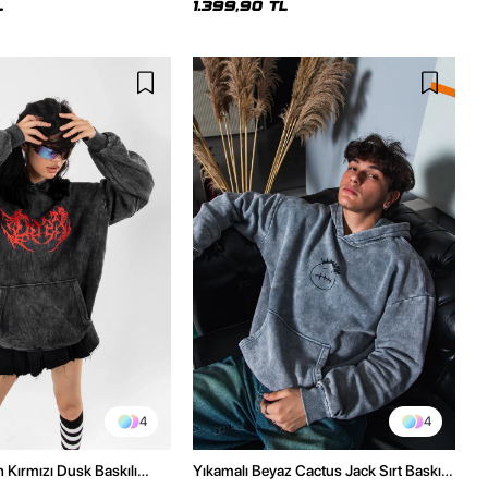
L
1.399,90 TL
4
4
h Kırmızı Dusk Baskılı
Yıkamalı Beyaz Cactus Jack Sırt Baskılı