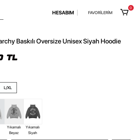
0
HESABIM
FAVORİLERİM
rchy Baskılı Oversize Unisex Siyah Hoodie
0 TL
L/XL
z
Yıkamalı
Yıkamalı
Beyaz
Siyah