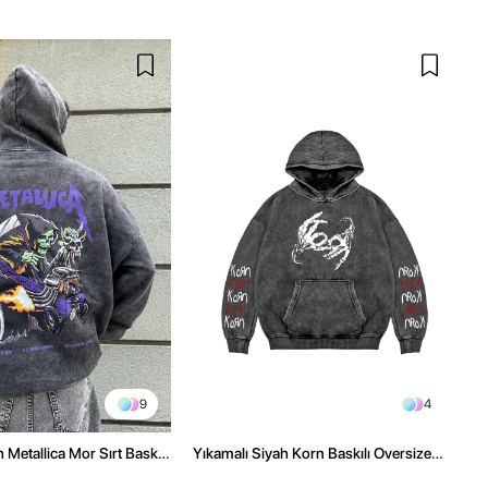
9
4
 Metallica Mor Sırt Baskılı
Yıkamalı Siyah Korn Baskılı Oversize
üşonlu Hoodie
Unisex Hoodie