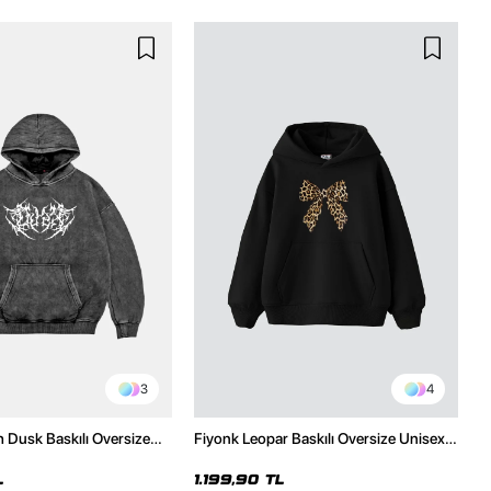
3
4
h Dusk Baskılı Oversize
Fiyonk Leopar Baskılı Oversize Unisex
e
Premium Siyah Hoodie
L
1.199,90 TL