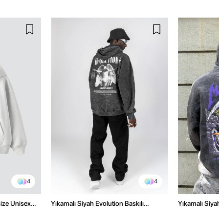
4
4
size Unisex
Yıkamalı Siyah Evolution Baskılı
Yıkamalı Siyah
Oversize Unisex Kapüşonlu Hoodie
Oversize Kap