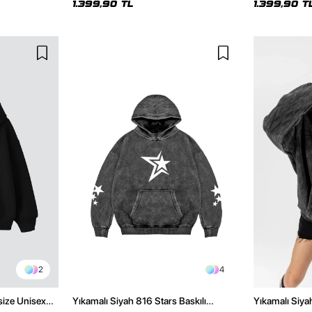
1.399,90 TL
1.399,90 T
2
4
size Unisex
Yıkamalı Siyah 816 Stars Baskılı
Yıkamalı Siya