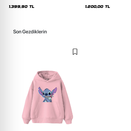
Premium Yıkamalı Beyaz Hoodie
Siyah Hoodie
1.399,90 TL
1.200,00 TL
Son Gezdiklerin