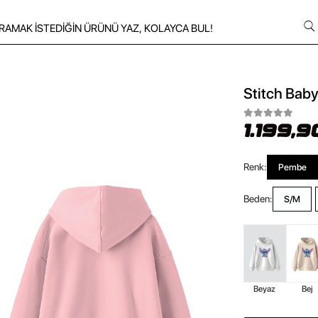
Stitch Baby
1.199,9
Renk:
Pembe
Beden:
S/M
Beyaz
Bej