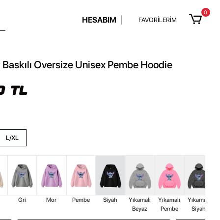
0
HESABIM
FAVORİLERİM
 Baskılı Oversize Unisex Pembe Hoodie
0 TL
L/XL
Gri
Mor
Pembe
Siyah
Yıkamalı
Yıkamalı
Yıkamalı
Beyaz
Pembe
Siyah