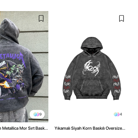
9
4
 Metallica Mor Sırt Baskılı
Yıkamalı Siyah Korn Baskılı Oversize
üşonlu Hoodie
Unisex Hoodie