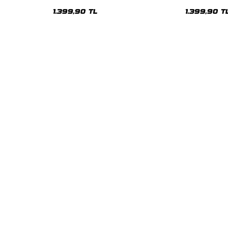
Oversize Unisex Hoodie
Oversize Uni
1.399,90 TL
1.399,90 T