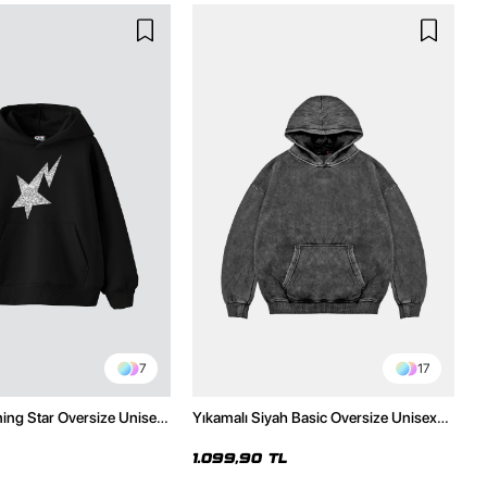
7
17
ning Star Oversize Unisex
Yıkamalı Siyah Basic Oversize Unisex
h Hoodie
Hoodie
1.099,90 TL