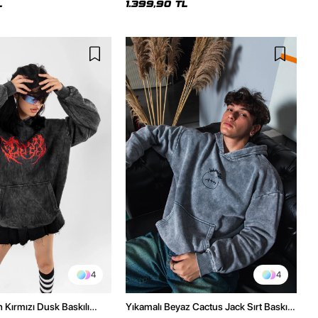
L
1.399,90 TL
4
4
h Kırmızı Dusk Baskılı
Yıkamalı Beyaz Cactus Jack Sırt Baskılı