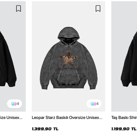
4
4
size Unisex
Leopar Starz Baskılı Oversize Unisex
Taş Baskı Shi
Premium Yıkamalı Siyah Hoodie
Premium Siya
1.399,90 TL
1.199,90 TL