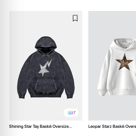
7
Shining Star Taş Baskılı Oversize
Leopar Starz Baskılı Over
Unisex Premium Yıkamalı Siyah Hoodie
Premium Beyaz Hoodie