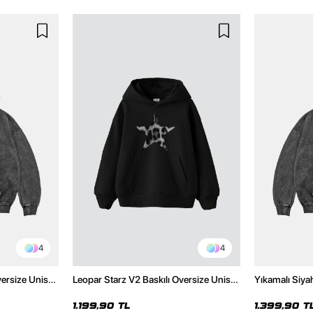
4
4
versize Unisex
Leopar Starz V2 Baskılı Oversize Unisex
Yıkamalı Siya
Hoodie
Premium Siyah Hoodie
Unisex Hoodi
1.199,90 TL
1.399,90 T