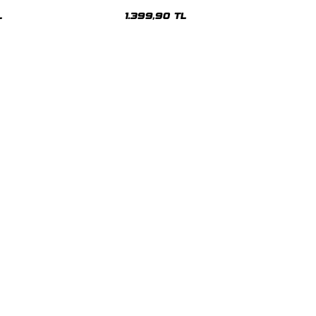
sex Hoodie
Oversize Unisex Hoodie
L
1.399,90 TL