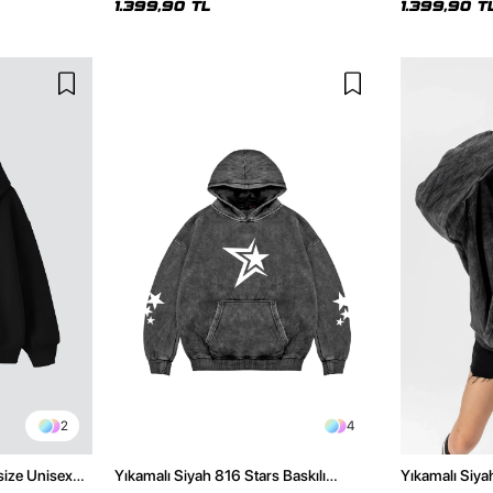
1.399,90 TL
1.399,90 T
2
4
size Unisex
Yıkamalı Siyah 816 Stars Baskılı
Yıkamalı Siya