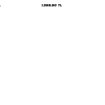
sex Hoodie
Oversize Unisex Hoodie
L
1.399,90 TL