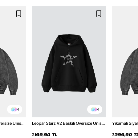
4
4
versize Unisex
Leopar Starz V2 Baskılı Oversize Unisex
Yıkamalı Siya
Hoodie
Premium Siyah Hoodie
Unisex Hoodi
1.199,90 TL
1.399,90 T