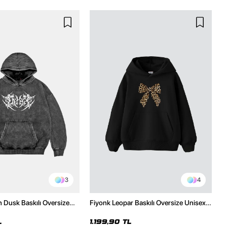
3
4
h Dusk Baskılı Oversize
Fiyonk Leopar Baskılı Oversize Unisex
e
Premium Siyah Hoodie
L
1.199,90 TL