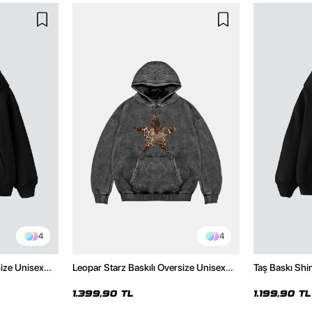
4
4
size Unisex
Leopar Starz Baskılı Oversize Unisex
Taş Baskı Shi
Premium Yıkamalı Siyah Hoodie
Premium Siya
1.399,90 TL
1.199,90 TL