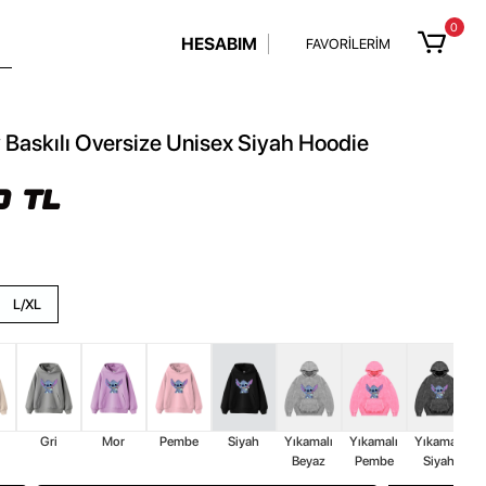
0
HESABIM
FAVORİLERİM
 Baskılı Oversize Unisex Siyah Hoodie
0 TL
L/XL
Gri
Mor
Pembe
Siyah
Yıkamalı
Yıkamalı
Yıkamalı
Beyaz
Pembe
Siyah