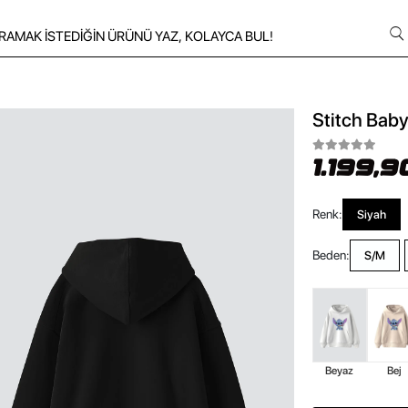
Stitch Baby
1.199,9
Renk:
Siyah
Beden:
S/M
Beyaz
Bej