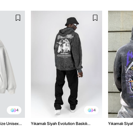
4
4
size Unisex
Yıkamalı Siyah Evolution Baskılı
Yıkamalı Siyah
Oversize Unisex Kapüşonlu Hoodie
Oversize Kap