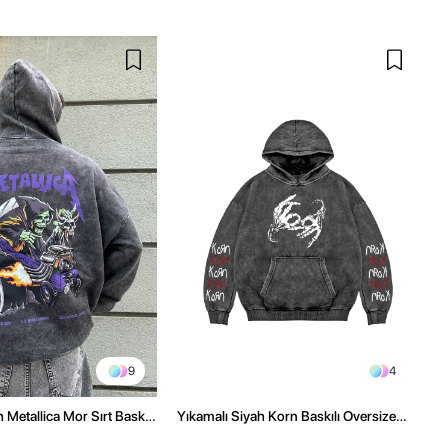
9
4
 Metallica Mor Sırt Baskılı
Yıkamalı Siyah Korn Baskılı Oversize
üşonlu Hoodie
Unisex Hoodie