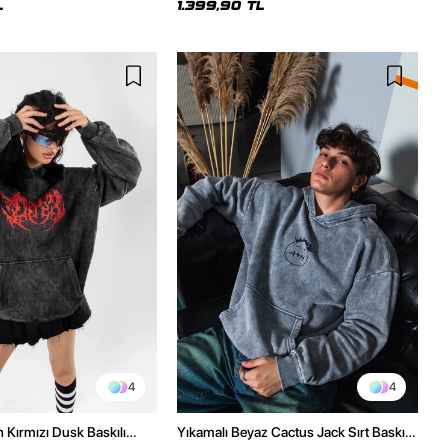
L
1.399,90 TL
4
4
h Kırmızı Dusk Baskılı
Yıkamalı Beyaz Cactus Jack Sırt Baskılı