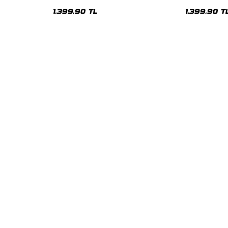
Oversize Unisex Hoodie
Oversize Uni
1.399,90 TL
1.399,90 T