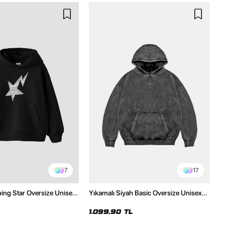
7
17
ning Star Oversize Unisex
Yıkamalı Siyah Basic Oversize Unisex
h Hoodie
Hoodie
1.099,90 TL