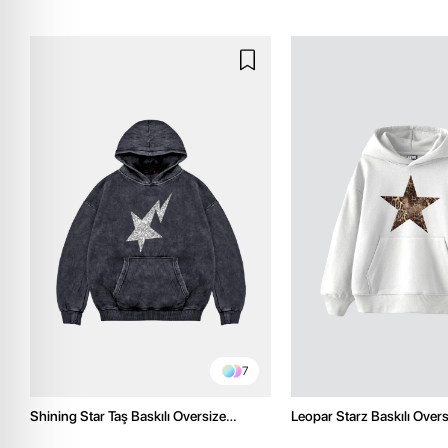
7
Shining Star Taş Baskılı Oversize
Leopar Starz Baskılı Over
Unisex Premium Yıkamalı Siyah Hoodie
Premium Beyaz Hoodie