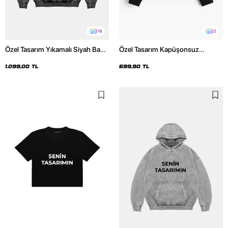
16
2
Özel Tasarım Yıkamalı Siyah Basic
Özel Tasarım Kapüşonsuz
Oversize Unisex Hoodie
Relaxed Fit Kadın Siyah Basic
Sweatshirt
1.099,00 TL
699,90 TL