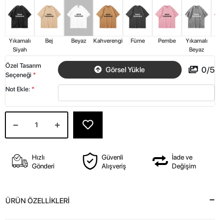
Yıkamalı
Bej
Beyaz
Kahverengi
Füme
Pembe
Yıkamalı
Y
Siyah
Beyaz
Özel Tasarım
0
/
5
Görsel Yükle
Seçeneği
*
Not Ekle:
*
Hızlı
Güvenli
İade ve
Gönderi
Alışveriş
Değişim
ÜRÜN ÖZELLİKLERİ