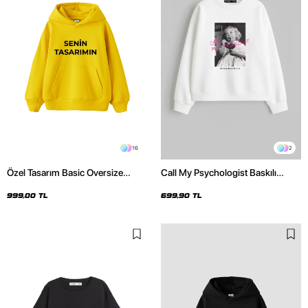
16
2
Özel Tasarım Basic Oversize
Call My Psychologist Baskılı
Unisex Sarı Hoodie
Kapüşonsuz Relaxed Fit Kadın
Beyaz Sweatshirt
999,00 TL
699,90 TL