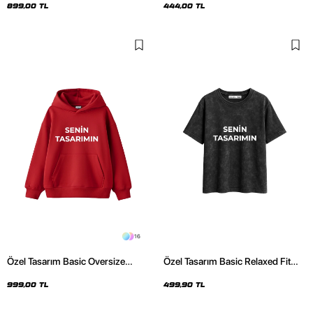
Oversize Tshirt
899,00 TL
444,00 TL
16
Özel Tasarım Basic Oversize
Özel Tasarım Basic Relaxed Fit
Unisex Kırmızı Hoodie
Yıkamalı Siyah Kadın Tshirt
999,00 TL
499,90 TL