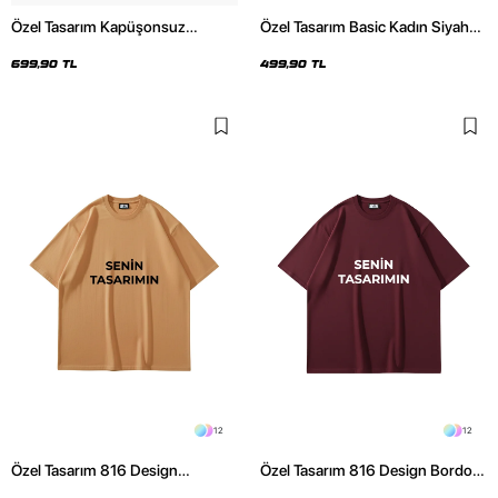
Özel Tasarım Kapüşonsuz
Özel Tasarım Basic Kadın Siyah
Relaxed Fit Kadın Siyah Basic
Crop Top
Sweatshirt
699,90 TL
499,90 TL
12
12
Özel Tasarım 816 Design
Özel Tasarım 816 Design Bordo
Kahverengi Basic Premium
Basic Premium Oversize Tshirt