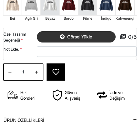
Bej
Açık Gri
Beyaz
Bordo
Füme
İndigo
Kahverengi
K
Özel Tasarım
0
/
5
Görsel Yükle
Seçeneği
*
Not Ekle:
*
Hızlı
Güvenli
İade ve
Gönderi
Alışveriş
Değişim
ÜRÜN ÖZELLİKLERİ