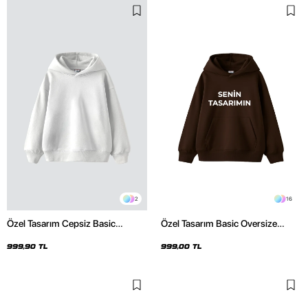
2
16
Özel Tasarım Cepsiz Basic
Özel Tasarım Basic Oversize
Kapüşonlu Oversize Beyaz
Unisex Kahverengi Hoodie
Hoodie
999,90 TL
999,00 TL