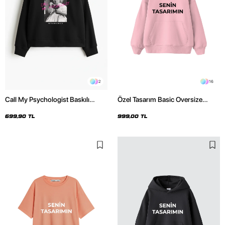
2
16
Call My Psychologist Baskılı
Özel Tasarım Basic Oversize
Kapüşonsuz Relaxed Fit Kadın
Unisex Pembe Hoodie
Siyah Sweatshirt
699,90 TL
999,00 TL