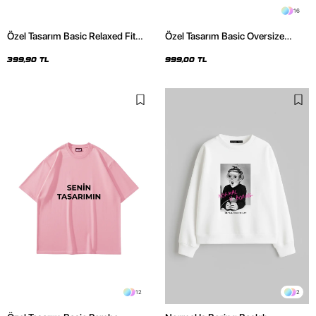
16
Özel Tasarım Basic Relaxed Fit
Özel Tasarım Basic Oversize
Bebe Mavisi Kadın Tshirt
Unisex İndigo Hoodie
399,90 TL
999,00 TL
12
2