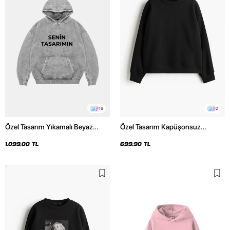
16
2
Özel Tasarım Yıkamalı Beyaz
Özel Tasarım Kapüşonsuz
Basic Oversize Unisex Hoodie
Relaxed Fit Kadın Siyah Basic
Sweatshirt
1.099,00 TL
699,90 TL