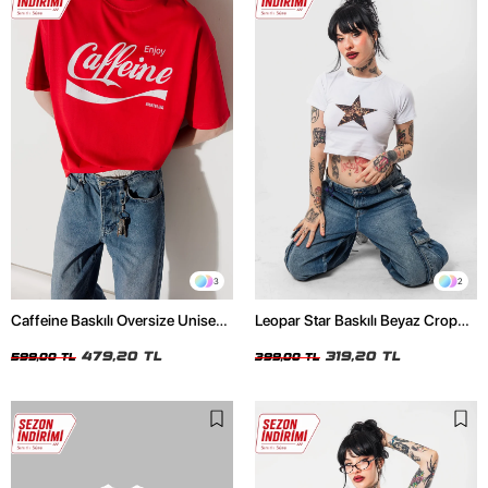
3
2
Caffeine Baskılı Oversize Unisex
Leopar Star Baskılı Beyaz Crop
Kırmızı Tshirt
Top
479,20 TL
319,20 TL
599,00 TL
399,00 TL