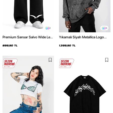
2
3
Premium Sansar Salvo Wide Leg
Yıkamalı Siyah Metallica Logo
Erkek Siyah Eşofman Altı
Baskılı Oversize Unisex Hoodie
899,90 TL
1.399,90 TL