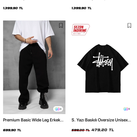
Oversize Unisex Hoodie
Baskılı Oversize Unisex Hoodie
1.399,90 TL
1.399,90 TL
4
9
Premium Basic Wide Leg Erkek
S. Yazı Baskılı Oversize Unisex
Siyah Eşofman Altı
Siyah Tshirt
479,20 TL
699,90 TL
599,00 TL