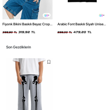
2
4
Fiyonk Bikini Baskılı Beyaz Crop
Arabic Font Baskılı Siyah Unisex
Top
Oversize Tshirt
319,92 TL
479,20 TL
399,90 TL
599,00 TL
Son Gezdiklerin