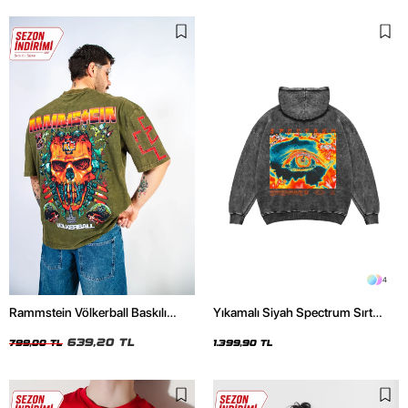
4
Rammstein Völkerball Baskılı
Yıkamalı Siyah Spectrum Sırt
Oversize Unisex Yıkamalı Yeşil
Baskılı Oversize Unisex Hoodie
Tshirt
639,20 TL
799,00 TL
1.399,90 TL