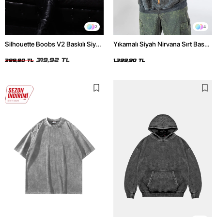
2
4
Silhouette Boobs V2 Baskılı Siyah
Yıkamalı Siyah Nirvana Sırt Baskılı
Crop Top
Unisex Oversize Hoodie
319,92 TL
399,90 TL
1.399,90 TL