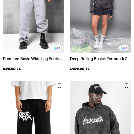
4
4
Premium Basic Wide Leg Erkek
Deep Rolling Baskılı Fermuarlı Zip
Gri Eşofman Altı
Kapüşonlu Unisex Yıkamalı Siyah
Sweatshirt
699,90 TL
1.499,90 TL