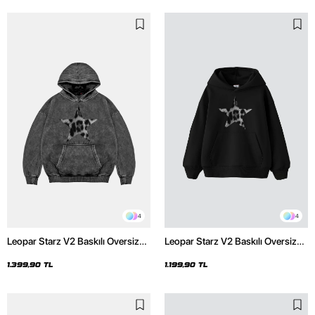
4
4
Leopar Starz V2 Baskılı Oversize
Leopar Starz V2 Baskılı Oversize
Unisex Premium Yıkamalı Siyah
Unisex Premium Siyah Hoodie
Hoodie
1.399,90 TL
1.199,90 TL