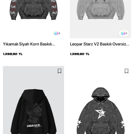
4
4
Yıkamalı Siyah Korn Baskılı
Leopar Starz V2 Baskılı Oversize
Oversize Unisex Hoodie
Unisex Premium Yıkamalı Beyaz
Hoodie
1.399,90 TL
1.399,90 TL