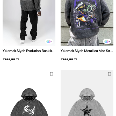
4
9
Yıkamalı Siyah Evolution Baskılı
Yıkamalı Siyah Metallica Mor Sırt
Oversize Unisex Kapüşonlu
Baskılı Oversize Kapüşonlu
Hoodie
Hoodie
1.399,90 TL
1.399,90 TL