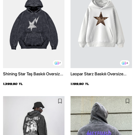
7
4
Shining Star Taş Baskılı Oversize
Leopar Starz Baskılı Oversize
Unisex Premium Yıkamalı Siyah
Unisex Premium Beyaz Hoodie
Hoodie
1.399,90 TL
1.199,90 TL