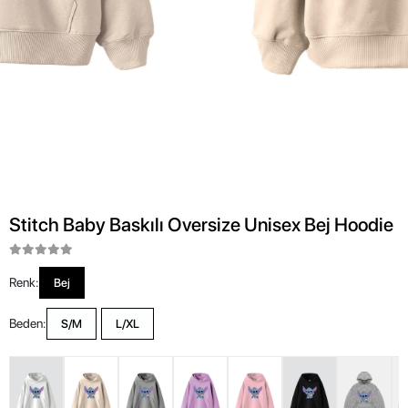
Stitch Baby Baskılı Oversize Unisex Bej Hoodie
Renk:
Bej
Beden:
S/M
L/XL