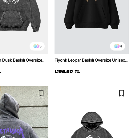
3
4
h Dusk Baskılı Oversize
Fiyonk Leopar Baskılı Oversize Unisex
e
Premium Siyah Hoodie
L
1.199,90 TL