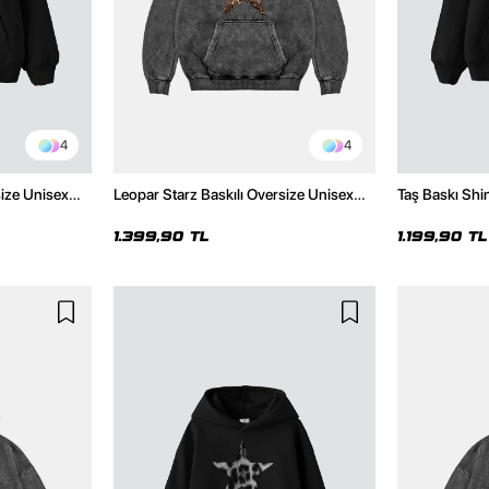
4
4
size Unisex
Leopar Starz Baskılı Oversize Unisex
Taş Baskı Shi
Premium Yıkamalı Siyah Hoodie
Premium Siya
1.399,90 TL
1.199,90 TL