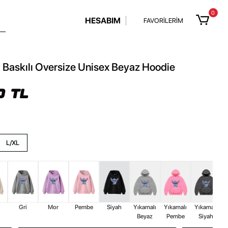
0
HESABIM
FAVORİLERİM
 Baskılı Oversize Unisex Beyaz Hoodie
0 TL
L/XL
Gri
Mor
Pembe
Siyah
Yıkamalı
Yıkamalı
Yıkamalı
Beyaz
Pembe
Siyah