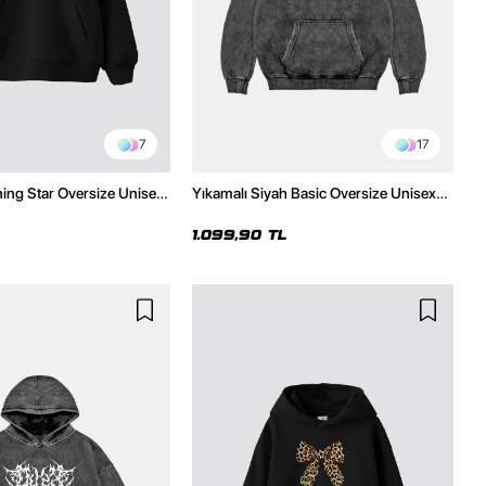
7
17
ning Star Oversize Unisex
Yıkamalı Siyah Basic Oversize Unisex
h Hoodie
Hoodie
1.099,90 TL