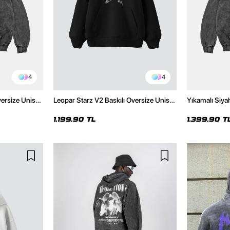
4
4
versize Unisex
Leopar Starz V2 Baskılı Oversize Unisex
Yıkamalı Siya
Hoodie
Premium Siyah Hoodie
Unisex Hoodi
1.199,90 TL
1.399,90 T