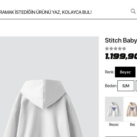
Stitch Baby
1.199,9
Renk:
Beyaz
Beden:
S/M
Beyaz
Bej