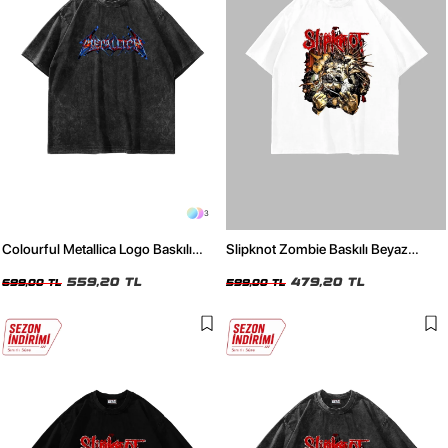
3
Colourful Metallica Logo Baskılı
Slipknot Zombie Baskılı Beyaz
Yıkamalı Füme Oversize Unisex
Oversize Unisex Tshirt
Tshirt
559,20 TL
479,20 TL
699,00 TL
599,00 TL