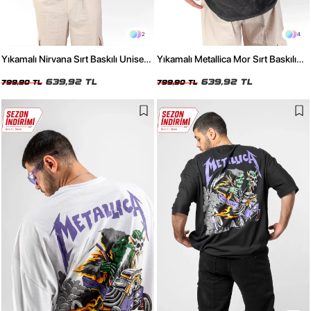
2
4
Yıkamalı Nirvana Sırt Baskılı Unisex
Yıkamalı Metallica Mor Sırt Baskılı
Oversize Tshirt
Siyah Unisex Oversize Tshirt
639,92 TL
639,92 TL
799,90 TL
799,90 TL