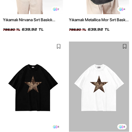
2
4
Yıkamalı Nirvana Sırt Baskılı
Yıkamalı Metallica Mor Sırt Baskılı
Unisex Oversize Tshirt
Siyah Unisex Oversize Tshirt
639,92 TL
639,92 TL
799,90 TL
799,90 TL
8
8