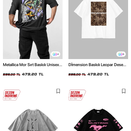
4
6
Metallica Mor Sırt Baskılı Unisex
Dİmension Baskılı Leopar Desenli
Oversize Siyah Tshirt
24/1 Oversize Unisex Beyaz
479,20 TL
Tshirt
479,20 TL
599,00 TL
599,00 TL