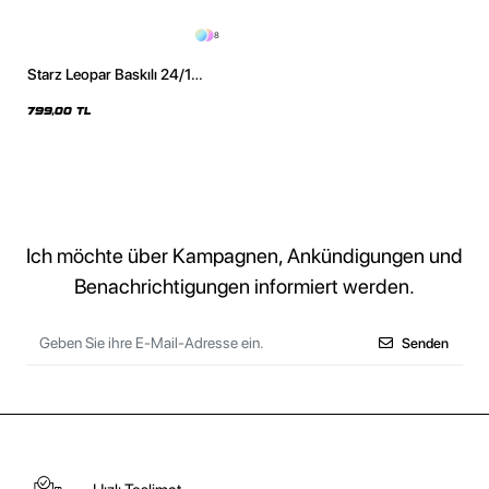
8
Starz Leopar Baskılı 24/1
Oversize Unisex Yıkamalı
Beyaz Tshirt
799,00 TL
Ich möchte über Kampagnen, Ankündigungen und
Benachrichtigungen informiert werden.
Senden