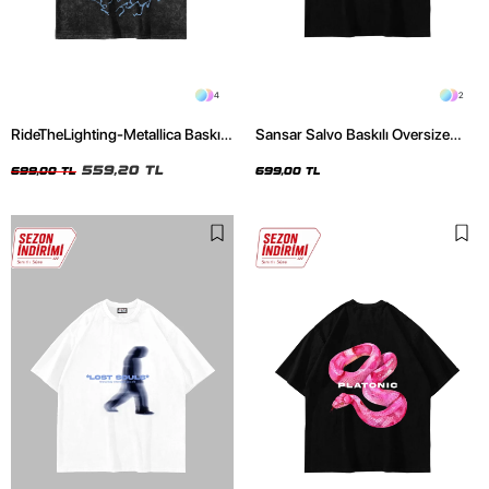
4
2
RideTheLighting-Metallica Baskılı
Sansar Salvo Baskılı Oversize
Oversize Yıkamalı Siyah Unisex
Unisex Siyah Tshirt
Tshirt
559,20 TL
699,00 TL
699,00 TL