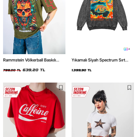
4
Rammstein Völkerball Baskılı
Yıkamalı Siyah Spectrum Sırt
Oversize Unisex Yıkamalı Yeşil
Baskılı Oversize Unisex Hoodie
Tshirt
639,20 TL
799,00 TL
1.399,90 TL