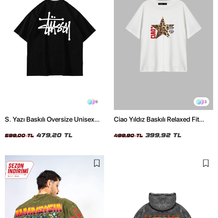
9
3
S. Yazı Baskılı Oversize Unisex
Ciao Yıldız Baskılı Relaxed Fit
Siyah Tshirt
Beyaz Kadın Tshirt
479,20 TL
399,92 TL
599,00 TL
499,90 TL