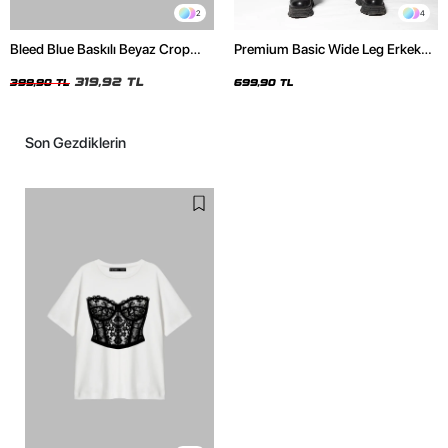
2
4
Bleed Blue Baskılı Beyaz Crop
Premium Basic Wide Leg Erkek
Top
Gri Eşofman Altı
319,92 TL
399,90 TL
699,90 TL
Son Gezdiklerin