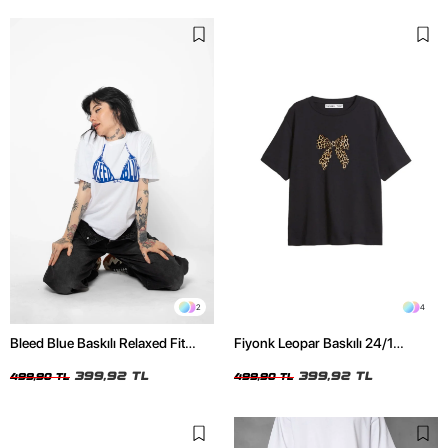
2
4
Bleed Blue Baskılı Relaxed Fit
Fiyonk Leopar Baskılı 24/1
Beyaz Kadın Tshirt
Oversize Relaxed Fit Siyah Kadın
399,92 TL
Tshirt
399,92 TL
499,90 TL
499,90 TL