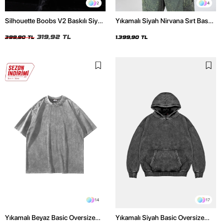
2
4
Silhouette Boobs V2 Baskılı Siyah
Yıkamalı Siyah Nirvana Sırt Baskılı
Crop Top
Unisex Oversize Hoodie
319,92 TL
399,90 TL
1.399,90 TL
14
17
Yıkamalı Beyaz Basic Oversize
Yıkamalı Siyah Basic Oversize