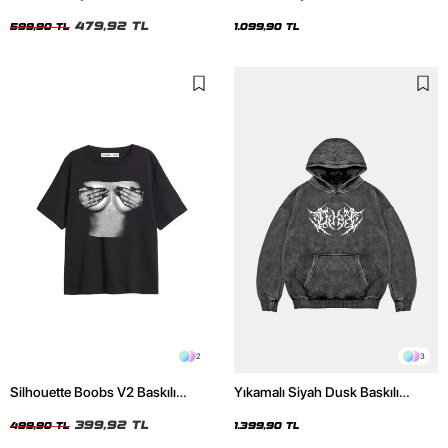
Unisex Tshirt
Unisex Hoodie
479,92 TL
599,90 TL
1.099,90 TL
2
3
Silhouette Boobs V2 Baskılı
Yıkamalı Siyah Dusk Baskılı
Relaxed Fit Siyah Kadın Tshirt
Oversize Unisex Hoodie
399,92 TL
499,90 TL
1.399,90 TL