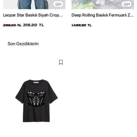
2
4
Leopar Star Baskılı Siyah Crop
Deep Rolling Baskılı Fermuarlı Zip
Top
Kapüşonlu Unisex Yıkamalı Siyah
319,20 TL
Sweatshirt
399,00 TL
1.499,90 TL
Son Gezdiklerin