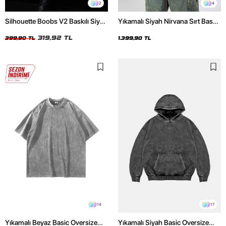
2
4
Silhouette Boobs V2 Baskılı Siyah
Yıkamalı Siyah Nirvana Sırt Baskılı
Crop Top
Unisex Oversize Hoodie
319,92 TL
399,90 TL
1.399,90 TL
14
17
Yıkamalı Beyaz Basic Oversize
Yıkamalı Siyah Basic Oversize