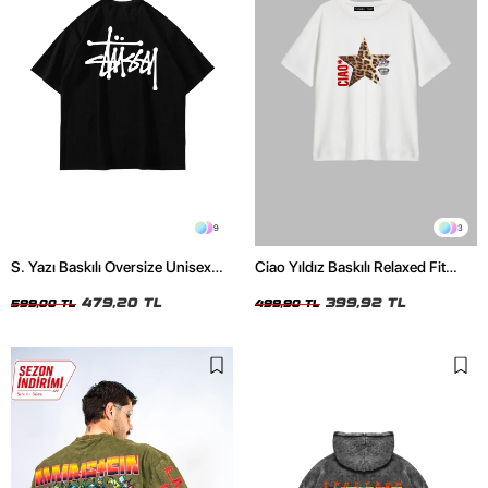
9
3
S. Yazı Baskılı Oversize Unisex
Ciao Yıldız Baskılı Relaxed Fit
Siyah Tshirt
Beyaz Kadın Tshirt
479,20 TL
399,92 TL
599,00 TL
499,90 TL