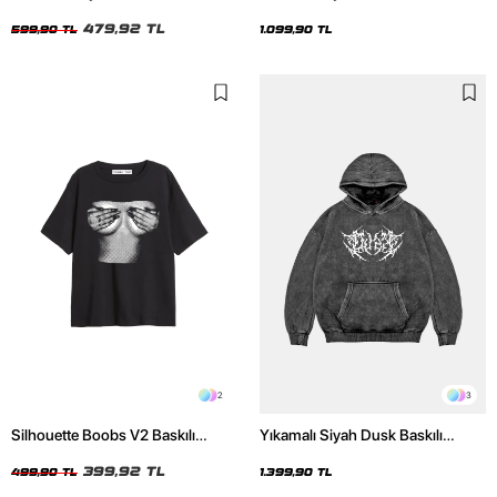
Unisex Tshirt
Unisex Hoodie
479,92 TL
599,90 TL
1.099,90 TL
2
3
Silhouette Boobs V2 Baskılı
Yıkamalı Siyah Dusk Baskılı
Relaxed Fit Siyah Kadın Tshirt
Oversize Unisex Hoodie
399,92 TL
499,90 TL
1.399,90 TL