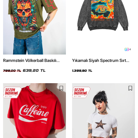
4
Rammstein Völkerball Baskılı
Yıkamalı Siyah Spectrum Sırt
Oversize Unisex Yıkamalı Yeşil
Baskılı Oversize Unisex Hoodie
Tshirt
639,20 TL
799,00 TL
1.399,90 TL