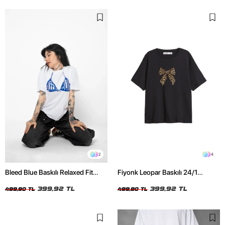
2
4
Bleed Blue Baskılı Relaxed Fit
Fiyonk Leopar Baskılı 24/1
Beyaz Kadın Tshirt
Oversize Relaxed Fit Siyah Kadın
399,92 TL
Tshirt
399,92 TL
499,90 TL
499,90 TL